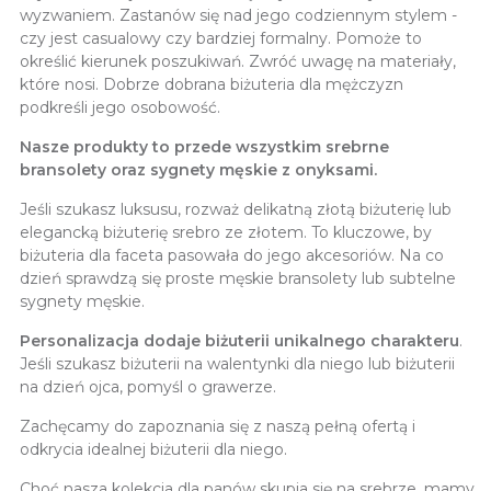
wyzwaniem. Zastanów się nad jego codziennym stylem -
czy jest casualowy czy bardziej formalny. Pomoże to
określić kierunek poszukiwań. Zwróć uwagę na materiały,
które nosi. Dobrze dobrana biżuteria dla mężczyzn
podkreśli jego osobowość.
Nasze produkty to przede wszystkim srebrne
bransolety oraz sygnety męskie z onyksami.
Jeśli szukasz luksusu, rozważ delikatną złotą biżuterię lub
elegancką biżuterię srebro ze złotem. To kluczowe, by
biżuteria dla faceta pasowała do jego akcesoriów. Na co
dzień sprawdzą się proste męskie bransolety lub subtelne
sygnety męskie.
Personalizacja dodaje biżuterii unikalnego charakteru
.
Jeśli szukasz biżuterii na walentynki dla niego lub biżuterii
na dzień ojca, pomyśl o grawerze.
Zachęcamy do zapoznania się z naszą pełną ofertą i
odkrycia idealnej biżuterii dla niego.
Choć nasza kolekcja dla panów skupia się na srebrze, mamy