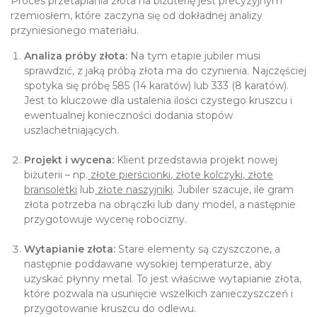
Proces przetapiania złota na biżuterię jest precyzyjnym
rzemiosłem, które zaczyna się od dokładnej analizy
przyniesionego materiału.
Analiza próby złota:
Na tym etapie jubiler musi
sprawdzić, z jaką próbą złota ma do czynienia. Najczęściej
spotyka się próbę 585 (14 karatów) lub 333 (8 karatów).
Jest to kluczowe dla ustalenia ilości czystego kruszcu i
ewentualnej konieczności dodania stopów
uszlachetniających.
Projekt i wycena:
Klient przedstawia projekt nowej
biżuterii – np.
złote pierścionki
,
złote kolczyki
,
złote
bransoletki
lub
złote naszyjniki
. Jubiler szacuje, ile gram
złota potrzeba na obrączki lub dany model, a następnie
przygotowuje wycenę robocizny.
Wytapianie złota:
Stare elementy są czyszczone, a
następnie poddawane wysokiej temperaturze, aby
uzyskać płynny metal. To jest właściwe wytapianie złota,
które pozwala na usunięcie wszelkich zanieczyszczeń i
przygotowanie kruszcu do odlewu.