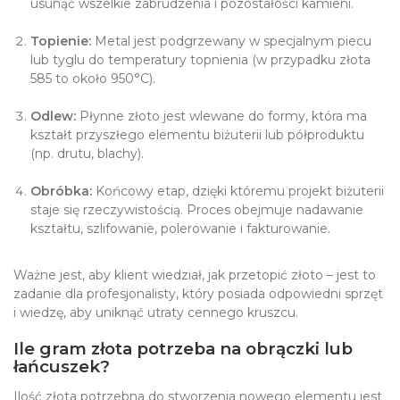
usunąć wszelkie zabrudzenia i pozostałości kamieni.
Topienie:
Metal jest podgrzewany w specjalnym piecu
lub tyglu do temperatury topnienia (w przypadku złota
585 to około 950°C).
Odlew:
Płynne złoto jest wlewane do formy, która ma
kształt przyszłego elementu biżuterii lub półproduktu
(np. drutu, blachy).
Obróbka:
Końcowy etap, dzięki któremu projekt biżuterii
staje się rzeczywistością. Proces obejmuje nadawanie
kształtu, szlifowanie, polerowanie i fakturowanie.
Ważne jest, aby klient wiedział, jak przetopić złoto – jest to
zadanie dla profesjonalisty, który posiada odpowiedni sprzęt
i wiedzę, aby uniknąć utraty cennego kruszcu.
Ile gram złota potrzeba na obrączki lub
łańcuszek?
Ilość złota potrzebna do stworzenia nowego elementu jest