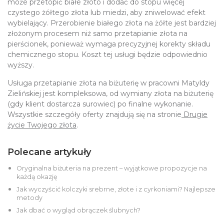
może przetopić białe złoto i dodać do stopu więcej
czystego żółtego złota lub miedzi, aby zniwelować efekt
wybielający. Przerobienie białego złota na żółte jest bardziej
złożonym procesem niż samo przetapianie złota na
pierścionek, ponieważ wymaga precyzyjnej korekty składu
chemicznego stopu. Koszt tej usługi będzie odpowiednio
wyższy.
Usługa przetapianie złota na biżuterię w pracowni Matyldy
Zielińskiej jest kompleksowa, od wymiany złota na biżuterię
(gdy klient dostarcza surowiec) po finalne wykonanie.
Wszystkie szczegóły oferty znajdują się na stronie
Drugie
życie Twojego złota
.
Polecane artykuły
Oryginalna biżuteria na prezent – wyjątkowe propozycje na
każdą okazję
Jak wyczyścić kolczyki srebrne, złote i z cyrkoniami? Najlepsze
metody
Jak dbać o wygląd obrączek ślubnych?