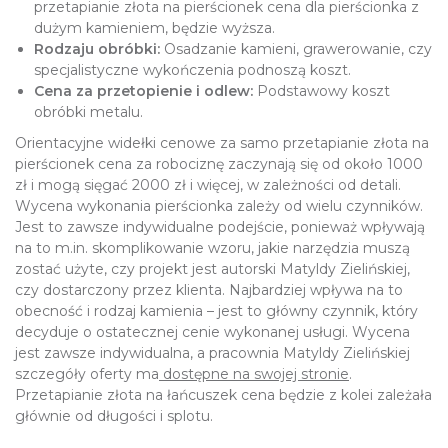
przetapianie złota na pierścionek cena dla pierścionka z
dużym kamieniem, będzie wyższa.
Rodzaju obróbki:
Osadzanie kamieni, grawerowanie, czy
specjalistyczne wykończenia podnoszą koszt.
Cena za przetopienie i odlew:
Podstawowy koszt
obróbki metalu.
Orientacyjne widełki cenowe za samo przetapianie złota na
pierścionek cena za robociznę zaczynają się od około 1000
zł i mogą sięgać 2000 zł i więcej, w zależności od detali.
Wycena wykonania pierścionka zależy od wielu czynników.
Jest to zawsze indywidualne podejście, ponieważ wpływają
na to m.in. skomplikowanie wzoru, jakie narzędzia muszą
zostać użyte, czy projekt jest autorski Matyldy Zielińskiej,
czy dostarczony przez klienta. Najbardziej wpływa na to
obecność i rodzaj kamienia – jest to główny czynnik, który
decyduje o ostatecznej cenie wykonanej usługi. Wycena
jest zawsze indywidualna, a pracownia Matyldy Zielińskiej
szczegóły oferty ma
dostępne na swojej stronie
.
Przetapianie złota na łańcuszek cena będzie z kolei zależała
głównie od długości i splotu.