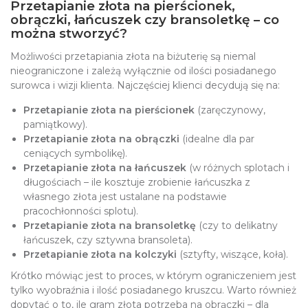
Przetapianie złota na pierścionek,
obrączki, łańcuszek czy bransoletkę – co
można stworzyć?
Możliwości przetapiania złota na biżuterię są niemal
nieograniczone i zależą wyłącznie od ilości posiadanego
surowca i wizji klienta. Najczęściej klienci decydują się na:
Przetapianie złota na pierścionek
(zaręczynowy,
pamiątkowy).
Przetapianie złota na obrączki
(idealne dla par
ceniących symbolikę).
Przetapianie złota na łańcuszek
(w różnych splotach i
długościach – ile kosztuje zrobienie łańcuszka z
własnego złota jest ustalane na podstawie
pracochłonności splotu).
Przetapianie złota na bransoletkę
(czy to delikatny
łańcuszek, czy sztywna bransoleta).
Przetapianie złota na kolczyki
(sztyfty, wiszące, koła).
Krótko mówiąc jest to proces, w którym ograniczeniem jest
tylko wyobraźnia i ilość posiadanego kruszcu. Warto również
dopytać o to, ile gram złota potrzeba na obrączki – dla