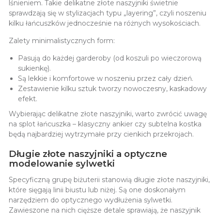
lśnieniem. Takie delikatne złote naszyjniki świetnie
sprawdzają się w stylizacjach typu „layering”, czyli noszeniu
kilku łańcuszków jednocześnie na różnych wysokościach.
Zalety minimalistycznych form:
Pasują do każdej garderoby (od koszuli po wieczorową
sukienkę).
Są lekkie i komfortowe w noszeniu przez cały dzień.
Zestawienie kilku sztuk tworzy nowoczesny, kaskadowy
efekt.
Wybierając delikatne złote naszyjniki, warto zwrócić uwagę
na splot łańcuszka – klasyczny ankier czy subtelna kostka
będą najbardziej wytrzymałe przy cienkich przekrojach.
Długie złote naszyjniki a optyczne
modelowanie sylwetki
Specyficzną grupę biżuterii stanowią
długie złote naszyjniki,
które sięgają linii biustu lub niżej. Są one doskonałym
narzędziem do optycznego wydłużenia sylwetki.
Zawieszone na nich cięższe detale sprawiają, że naszyjnik