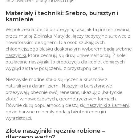
lecz owocem pracy ludzkich rąk.
Materiały i techniki: Srebro, bursztyn i
kamienie
Współczesna oferta biżuteryjna, taka jak ta prezentowana
przez markę Zielińska Matylda, łączy tradycyjne surowce z
nowatorskim designem. Dla osób szukających
chłodniejszego blasku doskonałym wyborem będą
srebrne
naszyjniki
, które cechują się dużą uniwersalnością. Z kolei
pozłacane naszyjniki
to propozycja dla kobiet ceniących
wygląd złota w połączeniu z przystępną ceną.
Niezwykle modne stało się łączenie kruszców z
naturalnymi darami ziemi.
Naszyjniki bursztynowe
przeżywają obecnie swój renesans, ukazując „bałtyckie
złoto” w nowoczesnych, geometrycznych formach.
Równie dużą popularnością cieszą się
naszyjniki z kamieni
,
gdzie barwne minerały dodają biżuterii energii i
wyrazistości.
Złote naszyjniki ręcznie robione –
dlaczego warto?