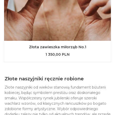
Złota zawieszka miłorząb No.1
1 350,00 PLN
Złote naszyjniki ręcznie robione
Złote naszyjniki od wieków stanowią fundament biżuterii
kobiecej, będąc symbolem prestiżu oraz doskonałego
smaku. Współczesny rynek jubilerski oferuje szeroki
wachlarz wzorów, od klasycznych łańcuszków po bogato
zdobione formy artystyczne. Wybór odpowiedniego
dodatku zależy nie tylko od aktualnych trendów, ale przede