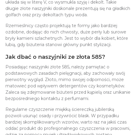
układa się w literę V, co wysmukla szyję i dekolt. Takie
długie złote naszyjniki doskonale prezentują się na gładkich
golfach oraz przy dekoltach typu woda.
Rzemieślnicy często projektują te formy jako bardziej
ozdobne, dodając do nich chwosty, duże perły lub surowe
bryły kamieni szlachetnych. Jest to wybór dla kobiet, które
lubią, gdy biżuteria stanowi główny punkt stylizacji.
Jak dbać o naszyjniki ze złota 585?
Posiadając
naszyjniki złote 585, należy pamiętać o
podstawowych zasadach pielęgnacji, aby zachowały swój
pierwotny wygląd. Złoto, mimo swojej odporności, może
matowieć pod wpływem detergentów czy kosmetyków.
Zaleca się zdejmowanie biżuterii przed kąpielą oraz unikanie
bezpośredniego kontaktu z perfumami.
Regularne czyszczenie miękką ściereczką jubilerską
pozwoli usunąć osady i przywrócić blask. W przypadku
bardziej skomplikowanych wzorów, warto raz na jakiś czas
oddać produkt do profesjonalnego czyszczenia w pracowni,
gdzie za pomocą myjek ultradźwiękowych zostaną