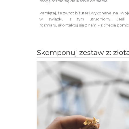
mogą różnić się delikatnie od siebie.
Pamiętaj, że
zwrot biżuterii
wykonanej na Twoj
w związku z tym utrudniony. Jeśli 
rozmiaru
,
skontaktuj się z nami - z chęcią pom
Skomponuj zestaw z: złot