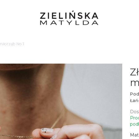
miłorząb No.1
Z
m
Pod
Łań
Dos
Pro
podl
Mate