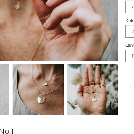
Z
Kolo
Ż
Łań
B
No.1