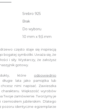
Srebro 925
Brak
Do wyboru
10 mm x 9,5 mm
rzewo często staje się inspiracją
o bogatej symboliki. U
waża się, że
ści i siły. Wystarczy, że założysz
 naszyjnik gotowy.
ukty, które
odpowiednio
długie lata jako pamiątka lub
ę chcesz nimi napisać.
Zawieszka
j charakteru.
Większość wyrobów
 na Twoje zamówienie.
Tworzymy je
i rzemiosłem jubilerskim.
Dlatego
z pozoru identyczne egzemplarze