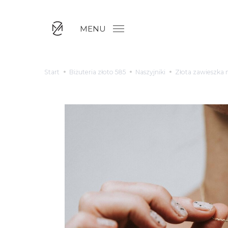
MENU
Start
Biżuteria złoto 585
Naszyjniki
Złota zawieszka 