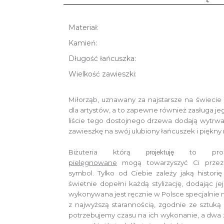
Materiał:
Kamień:
Długość łańcuszka:
Wielkość zawieszki:
Miłorząb, uznawany za najstarsze na świecie d
dla artystów,
a to zapewne również zasługa jeg
liście tego dostojnego drzewa dodają wytrwało
zawieszkę na swój ulubiony łańcuszek i piękny
Biżuteria którą
to prod
projektuję
pielęgnowane
mogą towarzyszyć Ci przez 
symbol.
Tylko od Ciebie zależy jaką histori
świetnie dopełni każdą stylizację, dodając je
wykonywana jest ręcznie w Polsce specjalnie
z najwyższą starannością, zgodnie ze sztuką 
potrzebujemy czasu na ich wykonanie,
a dwa 