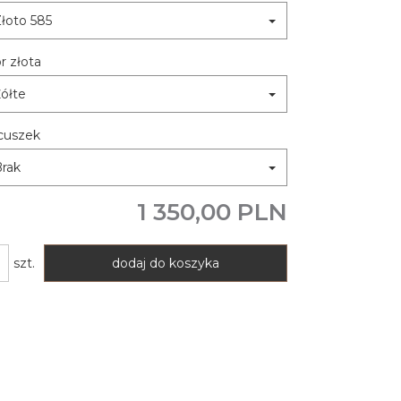
łoto 585
r złota
ółte
cuszek
rak
1 350,00 PLN
szt.
dodaj do koszyka