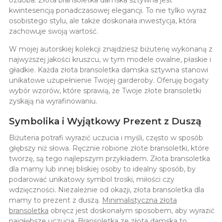
ozdoba. Złota bransoletka damska sztywna jest
kwintesencją ponadczasowej elegancji. To nie tylko wyraz
osobistego stylu, ale także doskonała inwestycja, która
zachowuje swoją wartość.
W mojej autorskiej kolekcji znajdziesz biżuterię wykonaną z
najwyższej jakości kruszcu, w tym modele owalne, płaskie i
gładkie. Każda złota bransoletka damska sztywna stanowi
unikatowe uzupełnienie Twojej garderoby. Oferuję bogaty
wybór wzorów, które sprawią, że Twoje złote bransoletki
zyskają na wyrafinowaniu.
Symbolika i Wyjątkowy Prezent z Duszą
Biżuteria potrafi wyrazić uczucia i myśli, często w sposób
głębszy niż słowa. Ręcznie robione złote bransoletki, które
tworzę, są tego najlepszym przykładem. Złota bransoletka
dla mamy lub innej bliskiej osoby to idealny sposób, by
podarować unikatowy symbol troski, miłości czy
wdzięczności. Niezależnie od okazji, złota bransoletka dla
mamy to prezent z duszą.
Minimalistyczna złota
bransoletka
obręcz jest doskonałym sposobem, aby wyrazić
najgłębsze uczucia. Bransoletka ze złota damska to