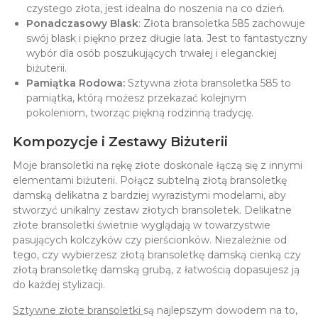
czystego złota, jest idealna do noszenia na co dzień.
Ponadczasowy Blask
: Złota bransoletka 585 zachowuje
swój blask i piękno przez długie lata. Jest to fantastyczny
wybór dla osób poszukujących trwałej i eleganckiej
biżuterii.
Pamiątka Rodowa:
Sztywna złota bransoletka 585 to
pamiątka, którą możesz przekazać kolejnym
pokoleniom, tworząc piękną rodzinną tradycję.
Kompozycje i Zestawy Biżuterii
Moje bransoletki na rękę złote doskonale łączą się z innymi
elementami biżuterii. Połącz subtelną złotą bransoletkę
damską delikatna z bardziej wyrazistymi modelami, aby
stworzyć unikalny zestaw złotych bransoletek. Delikatne
złote bransoletki świetnie wyglądają w towarzystwie
pasujących kolczyków czy pierścionków. Niezależnie od
tego, czy wybierzesz złotą bransoletkę damską cienką czy
złotą bransoletkę damską grubą, z łatwością dopasujesz ją
do każdej stylizacji.
Sztywne złote bransoletki
są najlepszym dowodem na to,