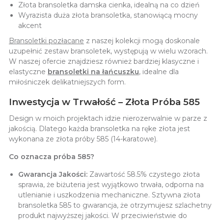
Złota bransoletka damska cienka, idealną na co dzień
Wyrazista duża złota bransoletka, stanowiącą mocny
akcent
Bransoletki pozłacane
z naszej kolekcji mogą doskonale
uzupełnić zestaw bransoletek, występują w wielu wzorach.
W naszej ofercie znajdziesz również bardziej klasyczne i
elastyczne
bransoletki na łańcuszku
, idealne dla
miłośniczek delikatniejszych form.
Inwestycja w Trwałość – Złota Próba 585
Design w moich projektach idzie nierozerwalnie w parze z
jakością. Dlatego każda bransoletka na ręke złota jest
wykonana ze złota próby 585 (14-karatowe).
Co oznacza próba 585?
Gwarancja Jakości:
Zawartość 58.5% czystego złota
sprawia, że biżuteria jest wyjątkowo trwała, odporna na
utlenianie i uszkodzenia mechaniczne. Sztywna złota
bransoletka 585 to gwarancja, że otrzymujesz szlachetny
produkt najwyższej jakości. W przeciwieństwie do