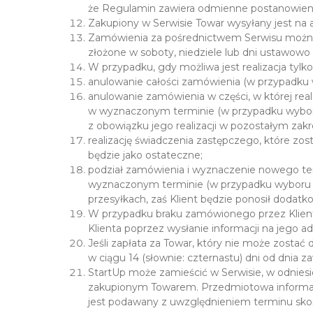
że Regulamin zawiera odmienne postanowienia
Zakupiony w Serwisie Towar wysyłany jest na 
Zamówienia za pośrednictwem Serwisu można s
złożone w soboty, niedziele lub dni ustawowo
W przypadku, gdy możliwa jest realizacja ty
anulowanie całości zamówienia (w przypadku wy
anulowanie zamówienia w części, w której reali
w wyznaczonym terminie (w przypadku wyboru 
z obowiązku jego realizacji w pozostałym zakre
realizację świadczenia zastępczego, które zo
będzie jako ostateczne;
podział zamówienia i wyznaczenie nowego termi
wyznaczonym terminie (w przypadku wyboru te
przesyłkach, zaś Klient będzie ponosił dodat
W przypadku braku zamówionego przez Klienta 
Klienta poprzez wysłanie informacji na jego a
Jeśli zapłata za Towar, który nie może zostać 
w ciągu 14 (słownie: czternastu) dni od dni
StartUp może zamieścić w Serwisie, w odniesie
zakupionym Towarem. Przedmiotowa informacj
jest podawany z uwzględnieniem terminu sk