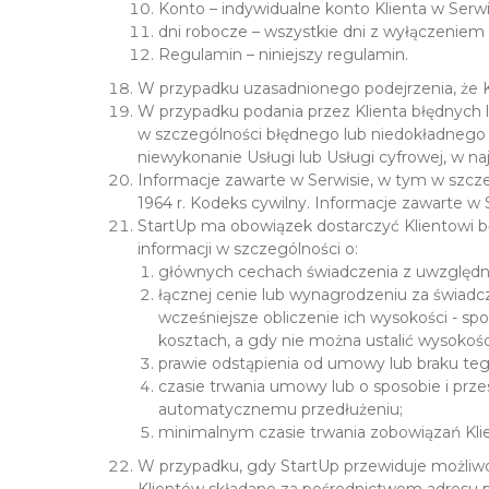
Konto – indywidualne konto Klienta w Serw
dni robocze – wszystkie dni z wyłączeniem 
Regulamin – niniejszy regulamin.
W przypadku uzasadnionego podejrzenia, że Kl
W przypadku podania przez Klienta błędnych 
w szczególności błędnego lub niedokładnego a
niewykonanie Usługi lub Usługi cyfrowej, w n
Informacje zawarte w Serwisie, w tym w szczeg
1964 r. Kodeks cywilny. Informacje zawarte w
StartUp ma obowiązek dostarczyć Klientowi 
informacji w szczególności o:
głównych cechach świadczenia z uwzględni
łącznej cenie lub wynagrodzeniu za świadcz
wcześniejsze obliczenie ich wysokości - spo
kosztach, a gdy nie można ustalić wysokości
prawie odstąpienia od umowy lub braku teg
czasie trwania umowy lub o sposobie i prz
automatycznemu przedłużeniu;
minimalnym czasie trwania zobowiązań Kli
W przypadku, gdy StartUp przewiduje możliw