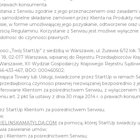
o prawach konsumenta.
ystania z Serwisu zgodnie z jego przeznaczeniem oraz zasadami
 a samodzielne składanie zamówień przez Klienta na Produkty n
ie, w formie umożliwiającej jego pozyskanie, odtworzenie oraz u
reścią Regulaminu. Korzystanie z Serwisu jest możliwe wyłącznie
dolność do czynności prawnych.
ści „Twój StartUp” z siedzibą w Warszawie, ul. Żurawia 6/12 lok
ętro 18, 02-017 Warszawa, wpisanej do Rejestru Przedsiębiorcó
 Warszawie, XII Wydział Gospodarczy Krajowego Rejestru Sądo
 146-433-467, BDO: 000460502;
ywająca Towary lub Usługi, świadczone przez StartUp w ramach S
rzedsiębiorcą czynności prawnej niezwiązanej bezpośrednio z je
, oferowane Klientom za pośrednictwem Serwisu, z wyłączeniem 
niu art. 2 pkt 5a ustawy z dnia 30 maja 2014 r. o prawach kons
ez StartUp Klientom za pośrednictwem Serwisu;
e;
ZIELINSKAMATYLDA.COM
za pomocą, której StartUp świadczy us
iwia zawieranie umów;
 i Klientem za pośrednictwem Serwisu;