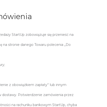
amówienia
daży StartUp zobowiązuje się przenieść na
się na stronie danego Towaru polecenia „Do
ry;
enie z obowiązkiem zapłaty'' lub innym
ów dostawy. Potwierdzenie zamówienia przez
atności na rachunku bankowym StartUp, chyba