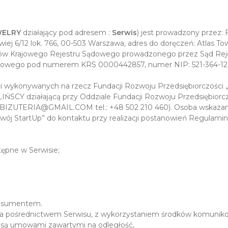
WELRY
działający pod adresem :
Serwis
) jest prowadzony przez:
wiej 6/12 lok. 766, 00-503 Warszawa, adres do doręczeń: Atlas Towe
ców Krajowego Rejestru Sądowego prowadzonego przez Sąd Rejo
ądowego pod numerem KRS 0000442857, numer NIP: 521-364-12
 wykonywanych na rzecz Fundacji Rozwoju Przedsiębiorczości „
SCY działającą przy Oddziale Fundacji Rozwoju Przedsiębiorcz
A.BIZUTERIA@GMAIL.COM tel.: +48 502 210 460). Osoba wskazan
wój StartUp” do kontaktu przy realizacji postanowień Regulamin
ępne w Serwisie;
;
onsumentem.
 za pośrednictwem Serwisu, z wykorzystaniem środków komuniko
u są umowami zawartymi na odległość,