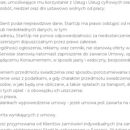
isie, umożliwiające mu korzystanie z Usług i Usług cyfrowych o
sobót, niedziel oraz dni ustawowo wolnych od pracy;
ient podał nieprawdziwe dane, StartUp ma prawo odstąpić od re
lub niedokładnych danych, w tym
dresu, StartUp nie ponosi odpowiedzialności za niedostarczenie
ajszerszym dopuszczalnym przez prawo zakresie.
ólności ogłoszenia, reklamy oraz cenniki, nie stanowią oferty w 
 Serwisie stanowią natomiast zaproszenie do zawarcia Umowy, op
będącemu Konsumentem, w sposób jasny i widoczny, bezpośredn
eniem przedmiotu świadczenia oraz sposobu porozumiewania si
enie wraz z podatkami, a gdy charakter przedmiotu świadczenia 
sobie, w jaki będą one obliczane, a także opłatach za transport, 
 tych opłat - o obowiązku ich uiszczenia;
o prawa,
esłankach wypowiedzenia umowy - jeżeli umowa jest zawarta na 
enta wynikających z umowy.
ość przyjmowania od Klientów zamówień indywidualnych (na za