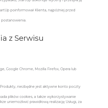
rzypadku, StartUp dokonuje wyceny i przesyła ją
rtUp poinformował Klienta, najpóźniej przed
e postanowienia.
ia z Serwisu
ge, Google Chrome, Mozilla Firefox, Opera lub
a Produkty, niezbędne jest aktywne konto poczty
okada plików cookies, a także wykorzystywanie
że uniemożliwić prawidłową realizację Usługi, za