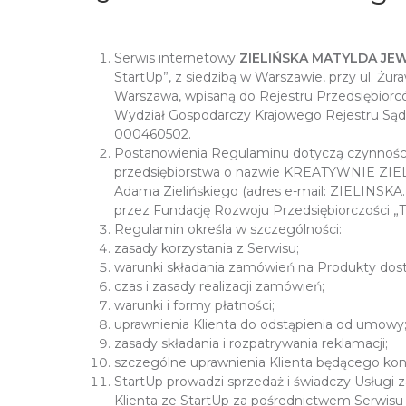
Serwis internetowy
ZIELIŃSKA MATYLDA JE
StartUp”, z siedzibą w Warszawie, przy ul. Żura
Warszawa, wpisaną do Rejestru Przedsiębior
Wydział Gospodarczy Krajowego Rejestru S
000460502.
Postanowienia Regulaminu dotyczą czynności
przedsiębiorstwa o nazwie KREATYWNIE ZIELIŃ
Adama Zielińskiego (adres e-mail: ZIELINSK
przez Fundację Rozwoju Przedsiębiorczości „T
Regulamin określa w szczególności:
zasady korzystania z Serwisu;
warunki składania zamówień na Produkty dost
czas i zasady realizacji zamówień;
warunki i formy płatności;
uprawnienia Klienta do odstąpienia od umowy
zasady składania i rozpatrywania reklamacji;
szczególne uprawnienia Klienta będącego k
StartUp prowadzi sprzedaż i świadczy Usługi
Klienta ze StartUp za pośrednictwem Serwis