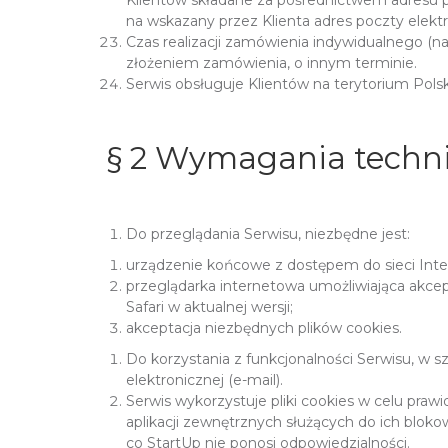
Klientów składane za pośrednictwem adresu p
na wskazany przez Klienta adres poczty elektr
Czas realizacji zamówienia indywidualnego (n
złożeniem zamówienia, o innym terminie.
Serwis obsługuje Klientów na terytorium Polsk
§ 2 Wymagania techni
Do przeglądania Serwisu, niezbędne jest:
urządzenie końcowe z dostępem do sieci Inte
przeglądarka internetowa umożliwiająca akcept
Safari w aktualnej wersji;
akceptacja niezbędnych plików cookies.
Do korzystania z funkcjonalności Serwisu, w s
elektronicznej (e-mail).
Serwis wykorzystuje pliki cookies w celu praw
aplikacji zewnętrznych służących do ich bloko
co StartUp nie ponosi odpowiedzialności.