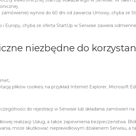
oczty elektronicznej StartUp wskazanego w Serwisie. W takim p
onicznej.
a zamówienie) wynosi do 60 dni od zawarcia Umowy, chyba że Sta
i i Europy, chyba że oferta StartUp w Serwisie zawiera odmienn
czne niezbędne do korzystan
rnet,
ację plików cookies; na przykład Internet Explorer, Microsoft Ed
zczególności do rejestracji w Serwisie lub składania zamówień n
idłowej realizacji Usług, a także zapewnienia bezpieczeństwa. Bl
wania, może skutkować nieprawidłowym działaniem Serwisu, a tak