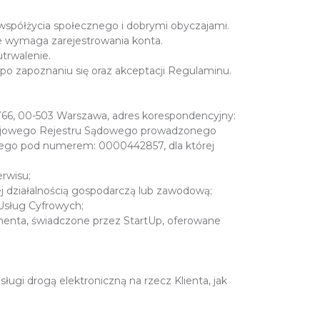
 współżycia społecznego i dobrymi obyczajami.
ie wymaga zarejestrowania konta.
trwalenie.
 po zapoznaniu się oraz akceptacji Regulaminu.
. 766, 00-503 Warszawa, adres korespondencyjny:
w Krajowego Rejestru Sądowego prowadzonego
wego pod numerem: 0000442857, dla której
erwisu;
j działalnością gospodarczą lub zawodową;
Usług Cyfrowych;
umenta, świadczone przez StartUp, oferowane
ługi drogą elektroniczną na rzecz Klienta, jak