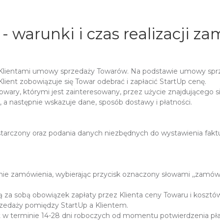
- warunki i czas realizacji z
 Klientami umowy sprzedaży Towarów. Na podstawie umowy sprze
lient zobowiązuje się Towar odebrać i zapłacić StartUp cenę.
owary, którymi jest zainteresowany, przez użycie znajdującego 
a następnie wskazuje dane, sposób dostawy i płatności.
starczony oraz podania danych niezbędnych do wystawienia faktu
nie zamówienia, wybierając przycisk oznaczony słowami ,,zamówi
ją za sobą obowiązek zapłaty przez Klienta ceny Towaru i koszt
edaży pomiędzy StartUp a Klientem.
t w terminie 14-28 dni roboczych od momentu potwierdzenia pł