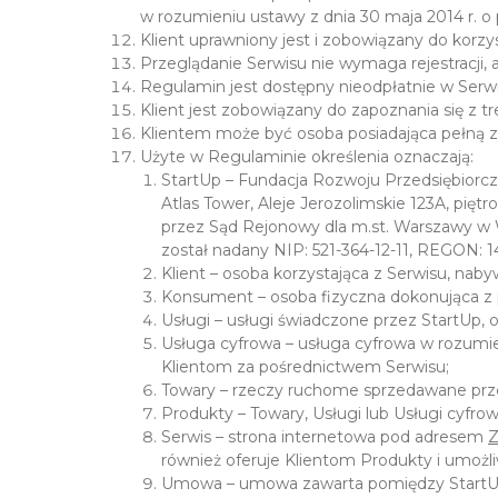
w rozumieniu ustawy z dnia 30 maja 2014 r. 
Klient uprawniony jest i zobowiązany do korz
Przeglądanie Serwisu nie wymaga rejestracji,
Regulamin jest dostępny nieodpłatnie w Serwis
Klient jest zobowiązany do zapoznania się z t
Klientem może być osoba posiadająca pełną z
Użyte w Regulaminie określenia oznaczają:
StartUp – Fundacja Rozwoju Przedsiębiorczo
Atlas Tower, Aleje Jerozolimskie 123A, pi
przez Sąd Rejonowy dla m.st. Warszawy w
został nadany NIP: 521-364-12-11, REGON:
Klient – osoba korzystająca z Serwisu, nab
Konsument – osoba fizyczna dokonująca z p
Usługi – usługi świadczone przez StartUp
Usługa cyfrowa – usługa cyfrowa w rozumie
Klientom za pośrednictwem Serwisu;
Towary – rzeczy ruchome sprzedawane prz
Produkty – Towary, Usługi lub Usługi cyfrow
Serwis – strona internetowa pod adresem
również oferuje Klientom Produkty i umożl
Umowa – umowa zawarta pomiędzy StartUp