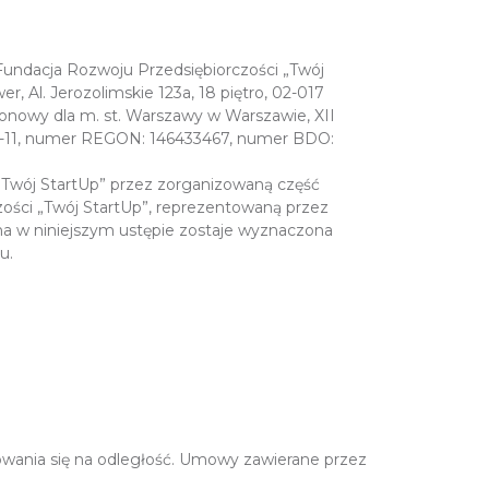
 Fundacja Rozwoju Przedsiębiorczości „Twój
r, Al. Jerozolimskie 123a, 18 piętro, 02-017
nowy dla m. st. Warszawy w Warszawie, XII
-11, numer REGON: 146433467, numer BDO:
Twój StartUp” przez zorganizowaną część
ości „Twój StartUp”, reprezentowaną przez
a w niniejszym ustępie zostaje wyznaczona
u.
wania się na odległość. Umowy zawierane przez