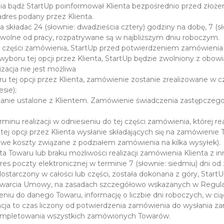
 bądź StartUp poinformował Klienta bezpośrednio przed złoże
adres podany przez Klienta.
kładać 24 (słownie: dwadzieścia cztery) godziny na dobę, 7 (s
 wolne od pracy, rozpatrywane są w najbliższym dniu roboczym.
lko części zamówienia, StartUp przed potwierdzeniem zamówieni
boru tej opcji przez Klienta, StartUp będzie zwolniony z obowią
zacja nie jest możliwa
tej opcji przez Klienta, zamówienie zostanie zrealizowane w cz
sie);
stanie ustalone z Klientem. Zamówienie świadczenia zastępczego
nu realizacji w odniesieniu do tej części zamówienia, której rea
j opcji przez Klienta wysłanie składających się na zamówienie
kowe koszty związane z podziałem zamówienia na kilka wysyłek).
Towaru lub braku możliwości realizacji zamówienia Klienta z i
dres poczty elektronicznej w terminie 7 (słownie: siedmiu) dni o
dostarczony w całości lub części, została dokonana z góry, Start
a zawarcia Umowy, na zasadach szczegółowo wskazanych w Regul
niu do danego Towaru, informację o liczbie dni roboczych, w cią
a to czas liczony od potwierdzenia zamówienia do wysłania za
ompletowania wszystkich zamówionych Towarów.