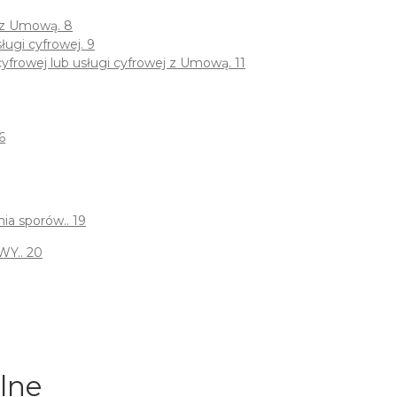
 z Umową. 8
ługi cyfrowej. 9
yfrowej lub usługi cyfrowej z Umową. 11
6
a sporów.. 19
Y.. 20
lne