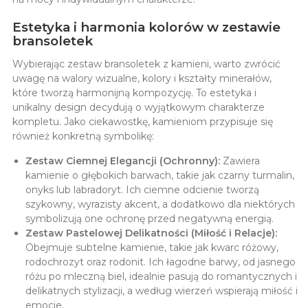
Estetyka i harmonia kolorów w zestawie
bransoletek
Wybierając zestaw bransoletek z kamieni, warto zwrócić
uwagę na walory wizualne, kolory i kształty minerałów,
które tworzą harmonijną kompozycję. To estetyka i
unikalny design decydują o wyjątkowym charakterze
kompletu. Jako ciekawostkę, kamieniom przypisuje się
również konkretną symbolikę:
Zestaw Ciemnej Elegancji (Ochronny):
Zawiera
kamienie o głębokich barwach, takie jak czarny turmalin,
onyks lub labradoryt. Ich ciemne odcienie tworzą
szykowny, wyrazisty akcent, a dodatkowo dla niektórych
symbolizują one ochronę przed negatywną energią.
Zestaw Pastelowej Delikatności (Miłość i Relacje):
Obejmuje subtelne kamienie, takie jak kwarc różowy,
rodochrozyt oraz rodonit. Ich łagodne barwy, od jasnego
różu po mleczną biel, idealnie pasują do romantycznych i
delikatnych stylizacji, a według wierzeń wspierają miłość i
emocje.