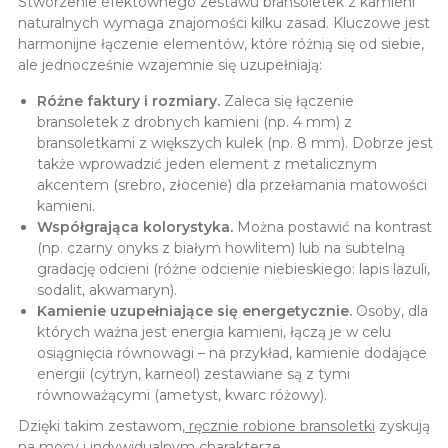
Stworzenie efektownego zestawu bransoletek z kamieni
naturalnych wymaga znajomości kilku zasad. Kluczowe jest
harmonijne łączenie elementów, które różnią się od siebie,
ale jednocześnie wzajemnie się uzupełniają:
Różne faktury i rozmiary.
Zaleca się łączenie
bransoletek z drobnych kamieni (np. 4 mm) z
bransoletkami z większych kulek (np. 8 mm). Dobrze jest
także wprowadzić jeden element z metalicznym
akcentem (srebro, złocenie) dla przełamania matowości
kamieni.
Współgrająca kolorystyka.
Można postawić na kontrast
(np. czarny onyks z białym howlitem) lub na subtelną
gradację odcieni (różne odcienie niebieskiego: lapis lazuli,
sodalit, akwamaryn).
Kamienie uzupełniające się energetycznie.
Osoby, dla
których ważna jest energia kamieni, łączą je w celu
osiągnięcia równowagi – na przykład, kamienie dodające
energii (cytryn, karneol) zestawiane są z tymi
równoważącymi (ametyst, kwarc różowy).
Dzięki takim zestawom,
ręcznie robione bransoletki
zyskują
na mocy i indywidualnym charakterze.