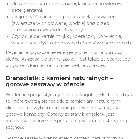
Unikać kontaktu z perfumami, lakierami do włosów i
detergentami.
Zdejmować bransoletki przed kąpielą, pływaniem
(zwłaszcza w chlorowanej wodzie) oraz przed
intensywnym wysiłkiem fizycznym.
Czyścić je delikatnie miękką ściereczką lub w letniej
wodzie bez użycia agresywnych środków chemicznych.
Regularne czyszczenie energetyczne (np. za pomocą
słońca, księżyca lub dymu szałwii) jest także zalecane, aby
przywrócić kamieniom ich pierwotne wibracje.
Bransoletki z kamieni naturalnych –
gotowe zestawy w ofercie
W ofercie specjalistycznych pracowni jubilerskich, takich jak
te, które tworzą
bransoletki z kamieniami naturalnymi
,
klient ma do wyboru zarówno pojedyncze sztuki, jak i
gotowe komplety. Gotowy zestaw bransoletki jest
projektowany przez eksperta, co gwarantuje estetyczną
spójność.
Gotowe zestawy bransoletek z kamieni naturalnych są