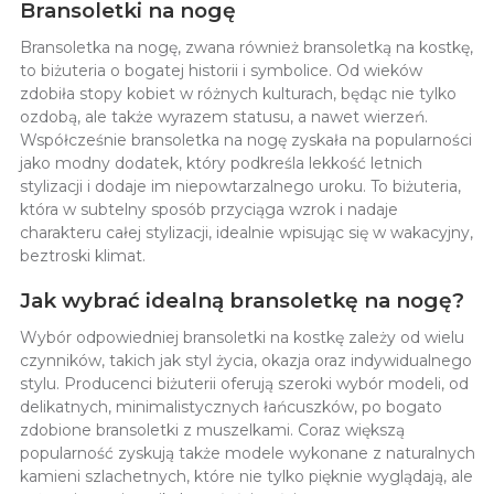
Bransoletki na nogę
Bransoletka na nogę, zwana również bransoletką na kostkę,
to biżuteria o bogatej historii i symbolice. Od wieków
zdobiła stopy kobiet w różnych kulturach, będąc nie tylko
ozdobą, ale także wyrazem statusu, a nawet wierzeń.
Współcześnie bransoletka na nogę zyskała na popularności
jako modny dodatek, który podkreśla lekkość letnich
stylizacji i dodaje im niepowtarzalnego uroku. To biżuteria,
która w subtelny sposób przyciąga wzrok i nadaje
charakteru całej stylizacji, idealnie wpisując się w wakacyjny,
beztroski klimat.
Jak wybrać idealną bransoletkę na nogę?
Wybór odpowiedniej bransoletki na kostkę zależy od wielu
czynników, takich jak styl życia, okazja oraz indywidualnego
stylu. Producenci biżuterii oferują szeroki wybór modeli, od
delikatnych, minimalistycznych łańcuszków, po bogato
zdobione bransoletki z muszelkami. Coraz większą
popularność zyskują także modele wykonane z naturalnych
kamieni szlachetnych, które nie tylko pięknie wyglądają, ale