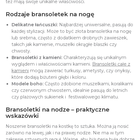
też mają swoje unikalne właściwości.
Rodzaje bransoletek na nogę
Delikatne łańcuszki:
Najbardziej uniwersalne, pasują do
każdej stylizacji. Może to być złota bransoletka na nogę
lub srebrna, często z dodatkiem drobnych zawieszek,
takich jak kamienie, muszelki okrągłe blaszki czy
chwosty.
Bransoletki z kamieni:
Charakteryzują się unikalnym
wyglądem i właściwościami kamieni.
Bransoletki całe z
kamieni
mogą zawierać turkusy, ametysty, czy onyksy,
które dodają biżuterii głębi i koloru.
Modele boho:
Często zdobione muszelkami, koralikami
czy czerwonym chwostem, idealnie pasują do letnich
czy plażowych sukienek i festiwalowego klimatu.
Bransoletki na nodze – praktyczne
wskazówki
Noszenie bransoletki na kostkę to sztuka. Można ją nosić
zarówno na lewej, jak i na prawej nodze. Nie ma w tym
zakresie sztywnych reguł. Ważne, aby biżuteria była dobrze