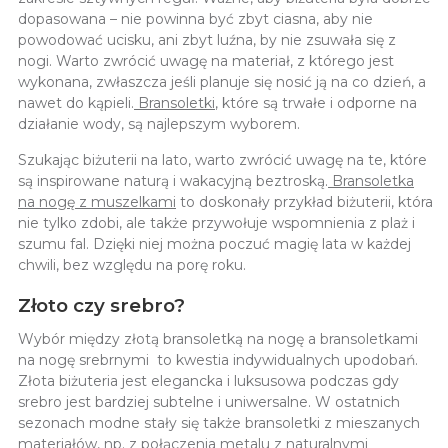
dopasowana – nie powinna być zbyt ciasna, aby nie
powodować ucisku, ani zbyt luźna, by nie zsuwała się z
nogi. Warto zwrócić uwagę na materiał, z którego jest
wykonana, zwłaszcza jeśli planuje się nosić ją na co dzień, a
nawet do kąpieli.
Bransoletki
, które są trwałe i odporne na
działanie wody, są najlepszym wyborem.
Szukając biżuterii na lato, warto zwrócić uwagę na te, które
są inspirowane naturą i wakacyjną beztroską.
Bransoletka
na nogę z muszelkami
to doskonały przykład biżuterii, która
nie tylko zdobi, ale także przywołuje wspomnienia z plaż i
szumu fal. Dzięki niej można poczuć magię lata w każdej
chwili, bez względu na porę roku.
Złoto czy srebro?
Wybór między złotą bransoletką na nogę a bransoletkami
na nogę srebrnymi to kwestia indywidualnych upodobań.
Złota biżuteria jest elegancka i luksusowa podczas gdy
srebro jest bardziej subtelne i uniwersalne. W ostatnich
sezonach modne stały się także bransoletki z mieszanych
materiałów, np. z połączenia metalu z naturalnymi