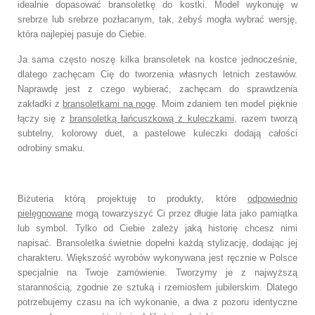
idealnie dopasować bransoletkę do kostki. Model wykonuję w
srebrze lub srebrze pozłacanym, tak, żebyś mogła wybrać wersję,
która najlepiej pasuje do Ciebie.
Ja sama często noszę kilka bransoletek na kostce jednocześnie,
dlatego zachęcam Cię do tworzenia własnych letnich zestawów.
Naprawdę jest z czego wybierać, zachęcam do sprawdzenia
zakładki z
bransoletkami na nogę
. Moim zdaniem ten model pięknie
łączy się z
bransoletką łańcuszkową z kuleczkami
, razem tworzą
subtelny, kolorowy duet, a pastelowe kuleczki dodają całości
odrobiny smaku.
Biżuteria którą projektuję to produkty, które
odpowiednio
pielęgnowane
mogą towarzyszyć Ci przez długie lata jako pamiątka
lub symbol. Tylko od Ciebie zależy jaką historię chcesz nimi
napisać. Bransoletka świetnie dopełni każdą stylizację, dodając jej
charakteru. Większość wyrobów wykonywana jest ręcznie w Polsce
specjalnie na Twoje zamówienie. Tworzymy je z najwyższą
starannością, zgodnie ze sztuką i rzemiosłem jubilerskim. Dlatego
potrzebujemy czasu na ich wykonanie, a dwa z pozoru identyczne