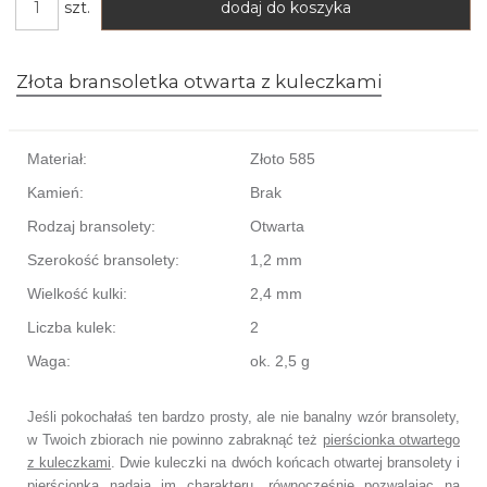
szt.
dodaj do koszyka
Złota bransoletka otwarta z kuleczkami
Materiał:
Złoto 585
Kamień:
Brak
Rodzaj bransolety:
Otwarta
Szerokość bransolety:
1,2 mm
Wielkość kulki:
2,4 mm
Liczba kulek:
2
Waga:
ok. 2,5 g
Jeśli pokochałaś ten bardzo prosty, ale nie banalny wzór bransolety,
w Twoich zbiorach nie powinno zabraknąć też
pierścionka otwartego
z kuleczkami
. Dwie kuleczki na dwóch końcach otwartej bransolety i
pierścionka nadają im charakteru, równocześnie pozwalając na