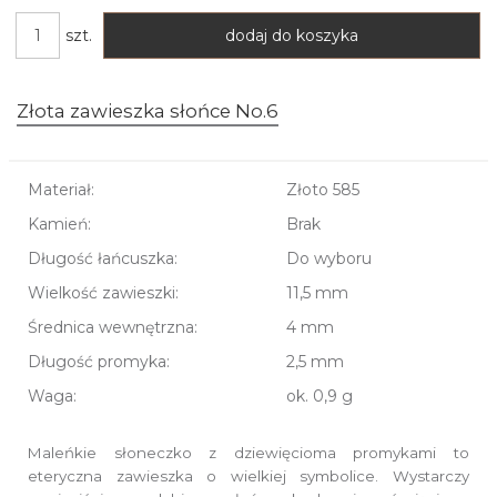
szt.
dodaj do koszyka
Złota zawieszka słońce No.6
Materiał:
Złoto 585
Kamień:
Brak
Długość łańcuszka:
Do wyboru
Wielkość zawieszki:
11,5 mm
Średnica wewnętrzna:
4 mm
Długość promyka:
2,5 mm
Waga:
ok. 0,9 g
Maleńkie słoneczko z dziewięcioma promykami to
eteryczna zawieszka o wielkiej symbolice.
Wystarczy