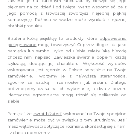
zawiesić je na ulubionym łańcuszku by cieszyć się jego
pięknem na co dzień i od święta.
Warto wspomnieć, że z
jego pomocą z łatwością stworzysz niejedną piękną
kompozycję.
Różnica w wadze może wynikać z ręcznej
obróbki produktu.
Biżuteria którą
to produkty, które
odpowiednio
projektuję
pielęgnowane
mogą towarzyszyć Ci przez długie lata jako
pamiątka lub symbol.
Tylko od Ciebie zależy jaką historię
chcesz nimi napisać.
Zawieszka świetnie dopełni każdą
stylizację, dodając jej charakteru.
Większość wyrobów
wykonywana jest ręcznie w Polsce specjalnie na Twoje
zamówienie.
Tworzymy je z najwyższą starannością,
zgodnie ze sztuką i rzemiosłem jubilerskim.
Dlatego
potrzebujemy czasu na ich wykonanie,
a dwa z pozoru
identyczne egzemplarze mogą różnić się delikatnie od
siebie.
Pamiętaj, że
zwrot biżuterii
wykonanej na Twoje specjalne
zamówienie
może być w związku z tym utrudniony. Jeśli
masz wątpliwości dotyczące
rozmiaru
,
skontaktuj się z nami
- z chęcią pomożemy.