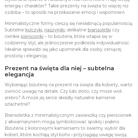
energię i charakter? Takie prezenty na święta to więcej niż
ozdoba – to sposób na przekazanie emocji i wspomnień.
Minimalistyczne formy cieszą się niesłabnącą popularnością.
Subtelne
kolczyki
,
naszyjniki
, delikatne
bransoletki
czy
cienkie
pierścionki
– to biżuteria, która wtapia się w
codzienny styl, ale jednocześnie podkreśla indywidualność.
Idealnie sprawdzi się jako upominek dla osoby ceniącej
prostotę i elegancję.
Prezent na święta dla niej – subtelna
elegancja
Wybierając biżuterię na prezent na święta dla kobiety, warto
zwrócić uwagę na detale. Czy lubi złoto, czy może woli
srebro? A może jej serce skradły naturalne kamienie
szlachetne?
Bransoletka z minimalistycznym zawieszką czy pierścionek
z akwamarynem mogą symbolizować spokój i piękno.
Biżuteria z kolorowymi kamieniami to świetny wybór dla
kobiet, które kochają styl boho i przyciągają uwagę swoją