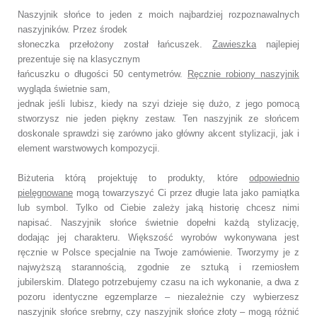
Naszyjnik słońce to jeden z moich najbardziej rozpoznawalnych
naszyjników. Przez środek
słoneczka przełożony został łańcuszek.
Zawieszka
najlepiej
prezentuje się na klasycznym
łańcuszku o długości 50 centymetrów.
Ręcznie robiony naszyjnik
wygląda świetnie sam,
jednak jeśli lubisz, kiedy na szyi dzieje się dużo, z jego pomocą
stworzysz nie jeden piękny zestaw. Ten naszyjnik ze słońcem
doskonale sprawdzi się zarówno jako główny akcent stylizacji, jak i
element warstwowych kompozycji.
Biżuteria którą projektuję to produkty, które
odpowiednio
pielęgnowane
mogą towarzyszyć Ci przez długie lata jako pamiątka
lub symbol. Tylko od Ciebie zależy jaką historię chcesz nimi
napisać. Naszyjnik słońce świetnie dopełni każdą stylizację,
dodając jej charakteru. Większość wyrobów wykonywana jest
ręcznie w Polsce specjalnie na Twoje zamówienie. Tworzymy je z
najwyższą starannością, zgodnie ze sztuką i rzemiosłem
jubilerskim. Dlatego potrzebujemy czasu na ich wykonanie, a dwa z
pozoru identyczne egzemplarze – niezależnie czy wybierzesz
naszyjnik słońce srebrny, czy naszyjnik słońce złoty – mogą różnić