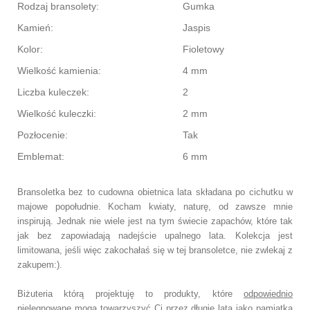
Rodzaj bransolety:
Gumka
Kamień:
Jaspis
Kolor:
Fioletowy
Wielkość kamienia:
4 mm
Liczba kuleczek:
2
Wielkość kuleczki:
2 mm
Pozłocenie:
Tak
Emblemat:
6 mm
Bransoletka bez to cudowna obietnica lata składana po cichutku w
majowe popołudnie. Kocham kwiaty, naturę, od zawsze mnie
inspirują. Jednak nie wiele jest na tym świecie zapachów, które tak
jak bez zapowiadają nadejście upalnego lata. Kolekcja jest
limitowana, jeśli więc zakochałaś się w tej bransoletce, nie zwlekaj z
zakupem:).
Biżuteria którą projektuję to produkty, które
odpowiednio
pielęgnowane
mogą towarzyszyć Ci przez długie lata jako pamiątka