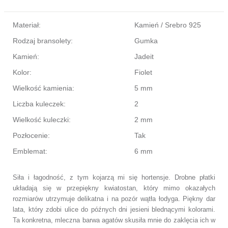
Materiał:
Kamień / Srebro 925
Rodzaj bransolety:
Gumka
Kamień:
Jadeit
Kolor:
Fiolet
Wielkość kamienia:
5 mm
Liczba kuleczek:
2
Wielkość kuleczki:
2 mm
Pozłocenie:
Tak
Emblemat:
6 mm
Siła i łagodność, z tym kojarzą mi się hortensje. Drobne płatki
układają się w przepiękny kwiatostan, który mimo okazałych
rozmiarów utrzymuje delikatna i na pozór wątła łodyga. Piękny dar
lata, który zdobi ulice do późnych dni jesieni blednącymi kolorami.
Ta konkretna, mleczna barwa agatów skusiła mnie do zaklęcia ich w