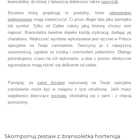
bransoletkę, do której z łatwością dobierzesz także
naszyjnik
.
Biżuteria którą projektuję to produkty, które
odpowiednio
pielęgnowane
mogą towarzyszyć Ci przez długie lata jako pamiątka
lub symbol. Tylko od Ciebie zależy jaką historię chcesz nimi
napisać. Bransoletka świetnie dopełni każdą stylizację, dodając jej
charakteru. Większość wyrobów wykonywana jest ręcznie w Polsce
specjalnie na Twoje zamówienie. Tworzymy je z najwyższą
starannością, zgodnie ze sztuką i rzemiosłem jubilerskim. Dlatego
potrzebujemy czasu na ich wykonanie, a dwa z pozoru identyczne
egzemplarze mogą różnić się delikatnie od siebie.
Pamiętaj, że
zwrot biżuterii
wykonanej na Twoje specjalne
zamówienie może być w związku z tym utrudniony. Jeśli masz
wątpliwości dotyczące
rozmiaru
, skontaktuj się z nami - z chęcią
pomożemy.
Skomponuj zestaw z: bransoletka hortensja