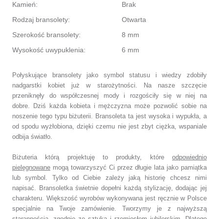
Kamień:
Brak
Rodzaj bransolety:
Otwarta
Szerokość bransolety:
8 mm
Wysokość uwypuklenia:
6 mm
Połyskujące bransolety jako symbol statusu i wiedzy zdobiły
nadgarstki kobiet już w starożytności. Na nasze szczęcie
przeniknęły do współczesnej mody i rozgościły się w niej na
dobre. Dziś każda kobieta i mężczyzna może pozwolić sobie na
noszenie tego typu biżuterii. Bransoleta ta jest wysoka i wypukła, a
od spodu wyżłobiona, dzięki czemu nie jest zbyt ciężka, wspaniale
odbija światło.
Biżuteria którą projektuję to produkty, które
odpowiednio
pielęgnowane
mogą towarzyszyć Ci przez długie lata jako pamiątka
lub symbol.
Tylko od Ciebie zależy jaką historię chcesz nimi
napisać.
Bransoletka świetnie dopełni każdą stylizację, dodając jej
charakteru.
Większość wyrobów wykonywana jest ręcznie w Polsce
specjalnie na Twoje zamówienie.
Tworzymy je z najwyższą
starannością, zgodnie ze sztuką i rzemiosłem jubilerskim.
Dlatego