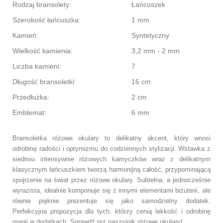
Rodzaj bransolety:
Łańcuszek
Szerokość łańcuszka:
1 mm
Kamień:
Syntetyczny
Wielkość kamienia:
3,2 mm - 2 mm
Liczba kamieni:
7
Długość bransoletki:
16 cm
Przedłużka:
2 cm
Emblemat:
6 mm
Bransoletka różowe okulary to delikatny akcent, który wnosi
odrobinę radości i optymizmu do codziennych stylizacji. Wstawka z
siedmiu intensywnie różowych kamyczków wraz z delikatnym
klasycznym łańcuszkiem tworzą harmonijną całość, przypominającą
spojrzenie na świat przez różowe okulary. Subtelna, a jednocześnie
wyrazista, idealnie komponuje się z innymi elementami biżuterii, ale
równie pięknie prezentuje się jako samodzielny dodatek.
Perfekcyjna propozycja dla tych, którzy cenią lekkość i odrobinę
magii w dodatkach. Sprawdź też
naszyjnik różowe okulary!