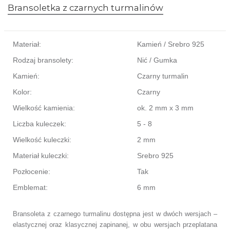
Bransoletka z czarnych turmalinów
Materiał:
Kamień / Srebro 925
Rodzaj bransolety:
Nić / Gumka
Kamień:
Czarny turmalin
Kolor:
Czarny
Wielkość kamienia:
ok. 2 mm x 3 mm
Liczba kuleczek:
5 - 8
Wielkość kuleczki:
2 mm
Materiał kuleczki:
Srebro 925
Pozłocenie:
Tak
Emblemat:
6 mm
Bransoleta z czarnego turmalinu dostępna jest w dwóch wersjach –
elastycznej oraz klasycznej zapinanej, w obu wersjach przeplatana