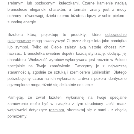
srebrnymi lub pozłoconymi kuleczkami. Czarne kamienie nadają
bransolecie elegancki charakter, a turmalin znany jest z mocy
ochrony i równowagi, dzięki czemu biżuteria łączy w sobie piękno i
subtelną energię.
Biżuteria którą projektuję to produkty, które
odpowiednio
pielęgnowane
mogą towarzyszyć Ci przez długie lata jako pamiątka
lub symbol. Tylko od Ciebie zależy jaką historię chcesz nimi
napisać. Bransoletka świetnie dopełni każdą stylizację, dodając jej
charakteru. Większość wyrobów wykonywana jest ręcznie w Polsce
specjalnie na Twoje zamówienie. Tworzymy je z najwyższą
starannością, zgodnie ze sztuką i rzemiosłem jubilerskim. Dlatego
potrzebujemy czasu na ich wykonanie, a dwa z pozoru identyczne
egzemplarze mogą różnić się delikatnie od siebie.
Pamiętaj, że
zwrot biżuterii
wykonanej na Twoje specjalne
zamówienie może być w związku z tym utrudniony. Jeśli masz
wątpliwości dotyczące
rozmiaru
, skontaktuj się z nami - z chęcią
pomożemy.