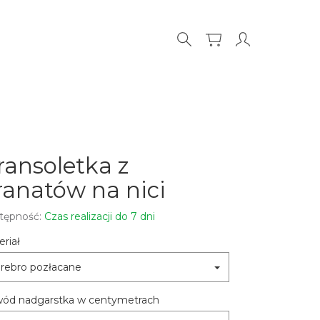
ransoletka z
ranatów na nici
tępność:
Czas realizacji do 7 dni
riał
rebro pozłacane
ód nadgarstka w centymetrach