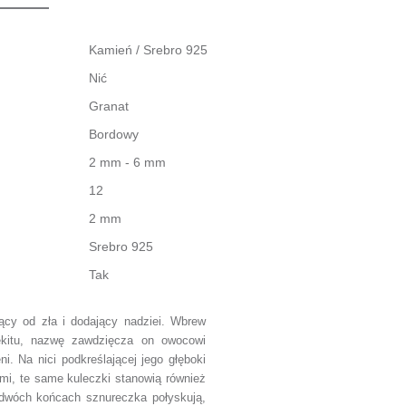
Kamień / Srebro 925
Nić
Granat
Bordowy
2 mm - 6 mm
12
2 mm
Srebro 925
Tak
ący od zła i dodający nadziei.
Wbrew
ękitu,
nazwę zawdzięcza on owocowi
eni.
N
a nici podkreślającej jego głęboki
ami, te same kuleczki stanowią również
 dwóch końcach sznureczka połyskują,