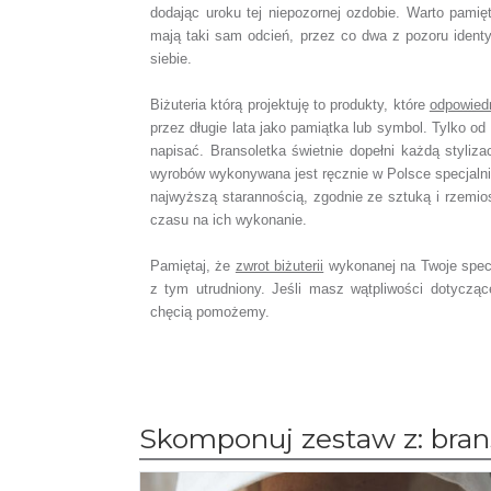
dodając uroku tej niepozornej ozdobie. Warto pamię
mają taki sam odcień, przez co dwa z pozoru ident
siebie.
Biżuteria którą projektuję to produkty, które
odpowied
przez długie lata jako pamiątka lub symbol.
Tylko od 
napisać.
Bransoletka świetnie dopełni każdą styliza
wyrobów wykonywana jest ręcznie w Polsce specjaln
najwyższą starannością, zgodnie ze sztuką i rzemio
czasu na ich wykonanie.
Pamiętaj, że
zwrot biżuterii
wykonanej na Twoje spec
z tym utrudniony. Jeśli masz wątpliwości dotyczą
chęcią pomożemy.
Skomponuj zestaw z: brans