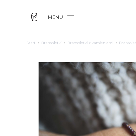
MENU
Start
Bransoletki
Bransoletki z kamieniami
Bransolet