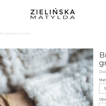
ka z granatów na nici
B
g
Dos
Mate
S
Obw