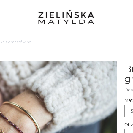
tka z granatów no.1
B
g
Dos
Mate
S
Obw