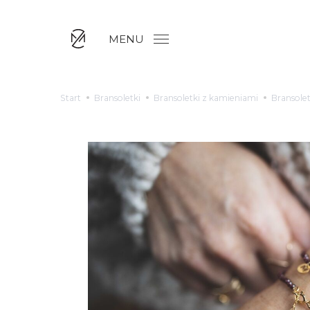
MENU
Start
Bransoletki
Bransoletki z kamieniami
Bransole