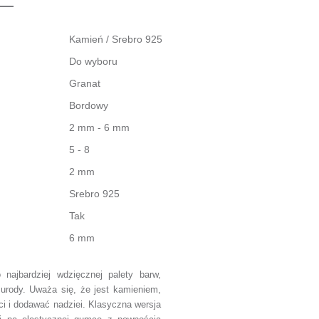
Kamień / Srebro 925
Do wyboru
Granat
Bordowy
2 mm - 6 mm
5 - 8
2 mm
Srebro 925
Tak
6 mm
najbardziej wdzięcznej palety barw,
rody. Uważa się, że jest kamieniem,
i i dodawać nadziei. Klasyczna wersja