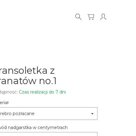
ransoletka z
ranatów no.1
tępność:
Czas realizacji do 7 dni
riał
rebro pozłacane
ód nadgarstka w centymetrach