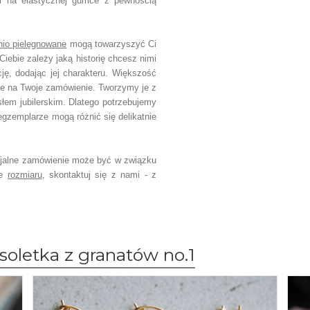
ji na elastycznej gumce z pewnością
nio pielęgnowane
mogą towarzyszyć Ci
Ciebie zależy jaką historię chcesz nimi
cję, dodając jej charakteru.
Większość
ie na Twoje zamówienie.
Tworzymy je z
słem jubilerskim.
Dlatego potrzebujemy
egzemplarze mogą różnić się delikatnie
jalne zamówienie
może być w związku
ce
rozmiaru
,
skontaktuj się z nami - z
oletka z granatów no.1