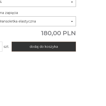
4
ma zapięcia
ransoletka elastyczna
180,00 PLN
szt.
dodaj do koszyka