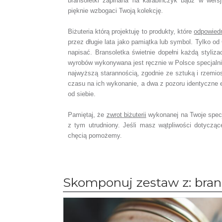
bransoletki zapinana na karabińczyk bądź w wers
pięknie wzbogaci Twoją kolekcję.
Biżuteria którą projektuję to produkty, które
odpowied
przez długie lata jako pamiątka lub symbol.
Tylko od 
napisać.
Bransoletka świetnie dopełni każdą styliza
wyrobów wykonywana jest ręcznie w Polsce specjaln
najwyższą starannością, zgodnie ze sztuką i rzemio
czasu na ich wykonanie,
a dwa z pozoru identyczne 
od siebie.
Pamiętaj, że
zwrot biżuterii
wykonanej na Twoje spec
z tym utrudniony. Jeśli masz wątpliwości dotyczą
chęcią pomożemy.
Skomponuj zestaw z: brans