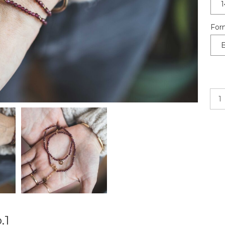
1
For
B
.1