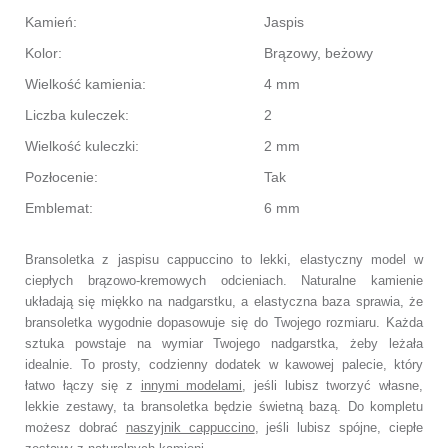
Kamień:
Jaspis
Kolor:
Brązowy, beżowy
Wielkość kamienia:
4 mm
Liczba kuleczek:
2
Wielkość kuleczki:
2 mm
Pozłocenie:
Tak
Emblemat:
6 mm
Bransoletka z jaspisu cappuccino to lekki, elastyczny model w
ciepłych brązowo‑kremowych odcieniach. Naturalne kamienie
układają się miękko na nadgarstku, a elastyczna baza sprawia, że
bransoletka wygodnie dopasowuje się do Twojego rozmiaru. Każda
sztuka powstaje na wymiar Twojego nadgarstka, żeby leżała
idealnie. To prosty, codzienny dodatek w kawowej palecie, który
łatwo łączy się z
innymi modelami
, jeśli lubisz tworzyć własne,
lekkie zestawy, ta bransoletka będzie świetną bazą. Do kompletu
możesz dobrać
naszyjnik cappuccino
, jeśli lubisz spójne, ciepłe