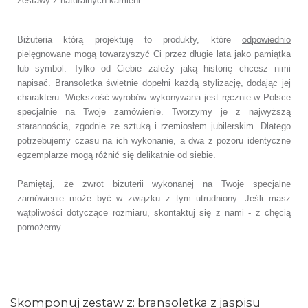
zestawy z naturalnych kamieni.
Biżuteria którą projektuję to produkty, które
odpowiednio
pielęgnowane
mogą towarzyszyć Ci przez długie lata jako pamiątka
lub symbol. Tylko od Ciebie zależy jaką historię chcesz nimi
napisać. Bransoletka świetnie dopełni każdą stylizację, dodając jej
charakteru. Większość wyrobów wykonywana jest ręcznie w Polsce
specjalnie na Twoje zamówienie. Tworzymy je z najwyższą
starannością, zgodnie ze sztuką i rzemiosłem jubilerskim. Dlatego
potrzebujemy czasu na ich wykonanie, a dwa z pozoru identyczne
egzemplarze mogą różnić się delikatnie od siebie.
Pamiętaj, że
zwrot biżuterii
wykonanej na Twoje specjalne
zamówienie może być w związku z tym utrudniony. Jeśli masz
wątpliwości dotyczące
rozmiaru
, skontaktuj się z nami - z chęcią
pomożemy.
Skomponuj zestaw z: bransoletka z jaspisu