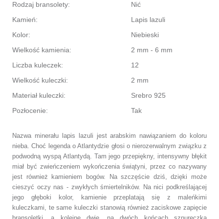
Rodzaj bransolety:
Nić
Kamień:
Lapis lazuli
Kolor:
Niebieski
Wielkość kamienia:
2 mm - 6 mm
Liczba kuleczek:
12
Wielkość kuleczki:
2 mm
Materiał kuleczki:
Srebro 925
Pozłocenie:
Tak
Nazwa minerału
lapis lazuli
jest arabskim nawiązaniem do koloru
nieba.
Choć legenda o Atlantydzie głosi o nierozerwalnym związku z
podwodną wyspą Atlantydą.
Tam jego przepiękny, intensywny błękit
miał być zwieńczeniem
wykończenia świątyni, przez co nazywany
jest również kamieniem bogów.
Na szczęście dziś, dzięki może
cieszyć oczy nas - zwykłych śmiertelników.
Na nici podkreślającej
jego głęboki kolor, kamienie przeplatają się z maleńkimi
kuleczkami,
te same kuleczki stanowią również zaciskowe zapięcie
bransoletki,
a kolejne dwie, na dwóch końcach sznureczka