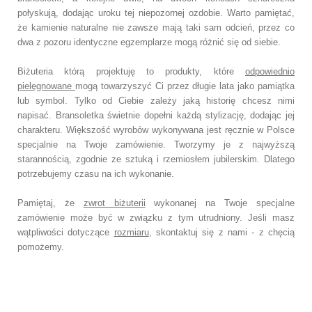
połyskują, dodając uroku tej niepozornej ozdobie.
Warto pamiętać,
że kamienie naturalne nie zawsze mają taki sam odcień,
przez co
dwa z pozoru identyczne egzemplarze mogą różnić się od siebie.
Biżuteria którą projektuję to produkty, które
odpowiednio
pielęgnowane
mogą towarzyszyć Ci przez długie lata jako pamiątka
lub symbol.
Tylko od Ciebie zależy jaką historię chcesz nimi
napisać.
Bransoletka świetnie dopełni każdą stylizację, dodając jej
charakteru.
Większość wyrobów wykonywana jest ręcznie w Polsce
specjalnie na Twoje zamówienie.
Tworzymy je z najwyższą
starannością, zgodnie ze sztuką i rzemiosłem jubilerskim.
Dlatego
potrzebujemy czasu na ich wykonanie.
Pamiętaj, że
zwrot biżuterii
wykonanej na Twoje specjalne
zamówienie
może być w związku z tym utrudniony. Jeśli masz
wątpliwości dotyczące
rozmiaru
,
skontaktuj się z nami - z chęcią
pomożemy.