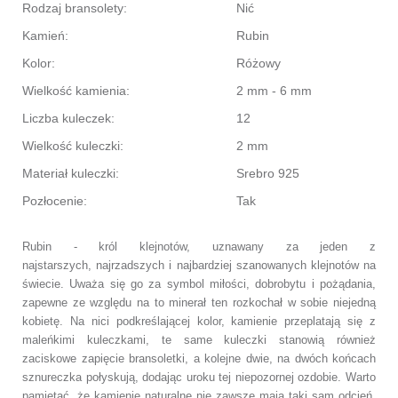
Rodzaj bransolety:
Nić
Kamień:
Rubin
Kolor:
Różowy
Wielkość kamienia:
2 mm - 6 mm
Liczba kuleczek:
12
Wielkość kuleczki:
2 mm
Materiał kuleczki:
Srebro 925
Pozłocenie:
Tak
Rubin - król klejnotów, uznawany za jeden z
najstarszych, najrzadszych i najbardziej szanowanych klejnotów na
świecie. Uważa się go za symbol miłości, dobrobytu i pożądania,
zapewne ze względu na to minerał ten rozkochał w sobie niejedną
kobietę. Na nici podkreślającej kolor, kamienie przeplatają się z
maleńkimi kuleczkami, te same kuleczki stanowią również
zaciskowe zapięcie bransoletki, a kolejne dwie, na dwóch końcach
sznureczka połyskują, dodając uroku tej niepozornej ozdobie. Warto
pamiętać, że kamienie naturalne nie zawsze mają taki sam odcień,