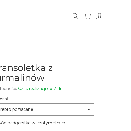
ransoletka z
urmalinów
tępność:
Czas realizacji do 7 dni
riał
rebro pozłacane
ód nadgarstka w centymetrach