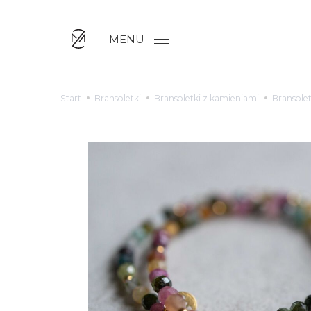
MENU
Start
Bransoletki
Bransoletki z kamieniami
Bransole