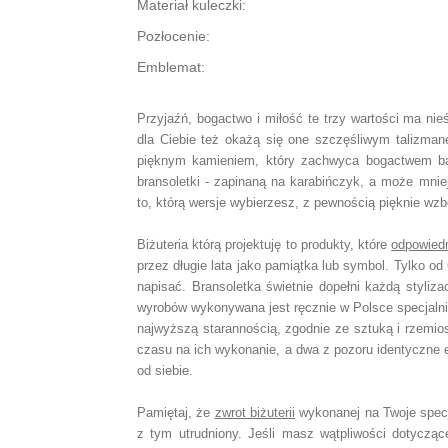
Materiał kuleczki:
Pozłocenie:
Emblemat:
Przyjaźń, bogactwo i miłość te trzy wartości ma ni
dla Ciebie też okażą się one szczęśliwym talizm
pięknym kamieniem, który zachwyca bogactwem b
bransoletki - zapinaną na karabińczyk, a może mni
to, którą wersje wybierzesz, z pewnością pięknie wzb
Biżuteria którą projektuję to produkty, które
odpowied
przez długie lata jako pamiątka lub symbol.
Tylko od 
napisać.
Bransoletka świetnie dopełni każdą styliza
wyrobów wykonywana jest ręcznie w Polsce specjaln
najwyższą starannością, zgodnie ze sztuką i rzemio
czasu na ich wykonanie,
a dwa z pozoru identyczne 
od siebie.
Pamiętaj, że
zwrot biżuterii
wykonanej na Twoje spec
z tym utrudniony. Jeśli masz wątpliwości dotyczą