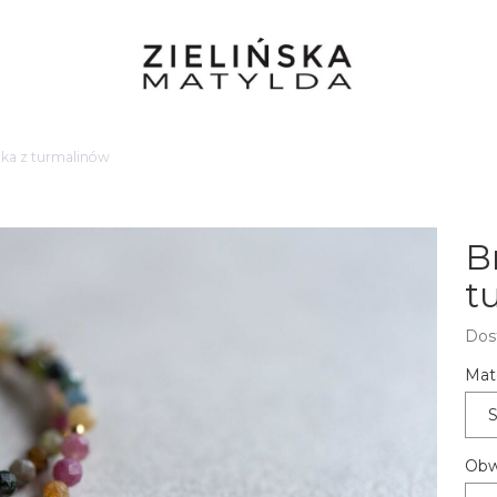
tka z turmalinów
B
t
Dos
Mate
S
Obw