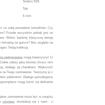
Srebro 925
Tak
6 mm
eść za sobą posiadanie turmalinów.
Czy
anem?
Przede wszystkim jednak jest on
arw.
Wolisz bardziej klasyczną wersję
ej formalną na gumce?
Bez względu na
ogaci Twoją kolekcję.
nio pielęgnowane
mogą towarzyszyć Ci
Ciebie zależy jaką historię chcesz nimi
cję, dodając jej charakteru.
Większość
ie na Twoje zamówienie.
Tworzymy je z
słem jubilerskim.
Dlatego potrzebujemy
egzemplarze mogą różnić się delikatnie
jalne zamówienie
może być w związku
ce
rozmiaru
,
skontaktuj się z nami - z