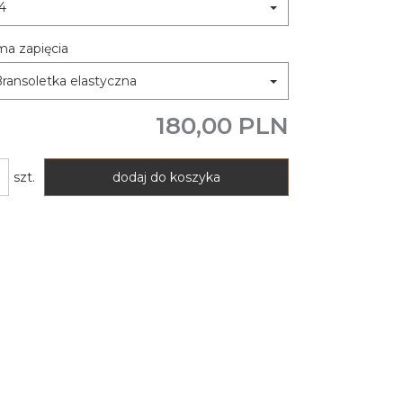
4
ma zapięcia
ransoletka elastyczna
180,00 PLN
szt.
dodaj do koszyka