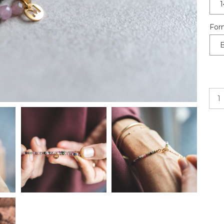
1
For
B