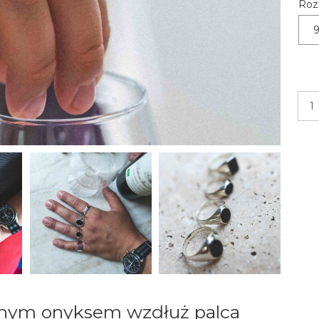
Roz
lnym onyksem wzdłuż palca