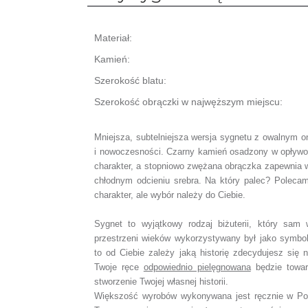
Materiał:
Kamień:
Szerokość blatu:
Szerokość obrączki w najwęższym miejscu:
Mniejsza, subtelniejsza wersja sygnetu z owalnym o
i nowoczesności. Czarny kamień osadzony w opływow
charakter, a stopniowo zwężana obrączka zapewnia
chłodnym odcieniu srebra
.
Na który palec? Poleca
charakter, ale wybór należy do Ciebie.
Sygnet to wyjątkowy rodzaj biżuterii, który sam 
przestrzeni wieków wykorzystywany był jako symbo
to od Ciebie zależy jaką historię zdecydujesz się n
Twoje ręce
odpowiednio pielęgnowana
będzie towar
stworzenie Twojej własnej historii.
Większość wyrobów wykonywana jest ręcznie w Pol