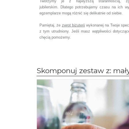
Tworzymy je z najwyższą starannością, z
jubilerskim. Dlatego potrzebujemy czasu na ich w
egzemplarze mogą różnić się delikatnie od siebie.
Pamiętaj, że
zwrot biżuterii
wykonanej na Twoje spec
z tym utrudniony. Jeśli masz wątpliwości dotyczą
chęcią pomożemy.
Skomponuj zestaw z: mał