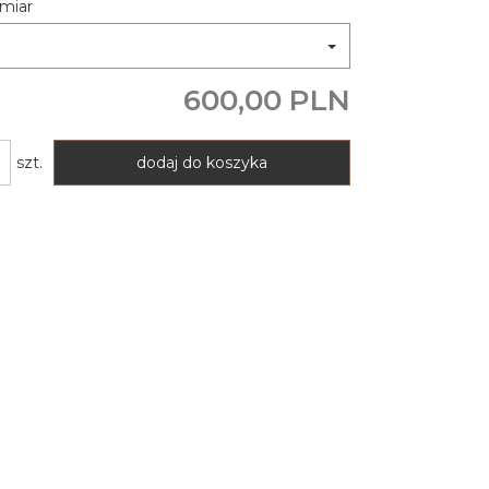
miar
9
600,00 PLN
szt.
dodaj do koszyka