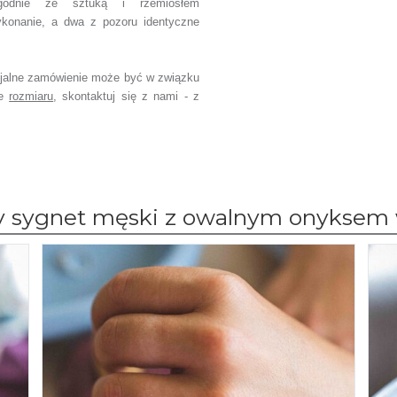
godnie ze sztuką i rzemiosłem
ykonanie, a dwa z pozoru identyczne
jalne zamówienie może być w związku
ce
rozmiaru
, skontaktuj się z nami - z
y sygnet męski z owalnym onyksem 