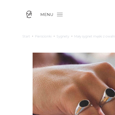
MENU
Start
Pierścionki
Sygnety
Mały sygnet męski z owal