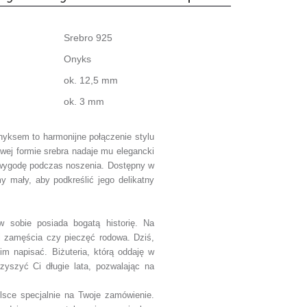
Srebro 925
Onyks
ok. 12,5 mm
ok. 3 mm
nyksem to harmonijne połączenie stylu
ej formie srebra nadaje mu elegancki
 wygodę podczas noszenia. Dostępny w
my mały
,
aby podkreślić jego delikatny
w sobie posiada bogatą historię. Na
l zamęścia czy pieczęć rodowa. Dziś,
im napisać. Biżuteria, którą oddaję w
zyszyć Ci długie lata, pozwalając na
sce specjalnie na Twoje zamówienie.