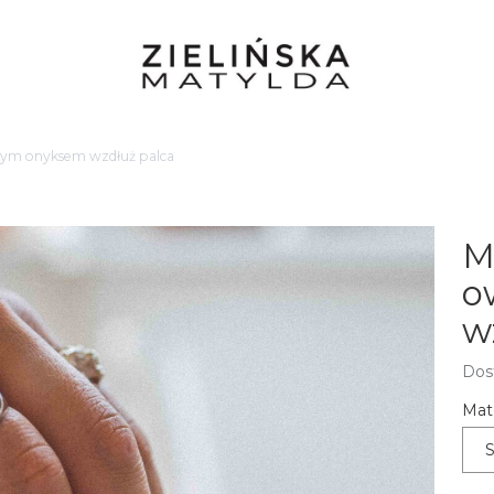
nym onyksem wzdłuż palca
M
o
w
Dos
Mate