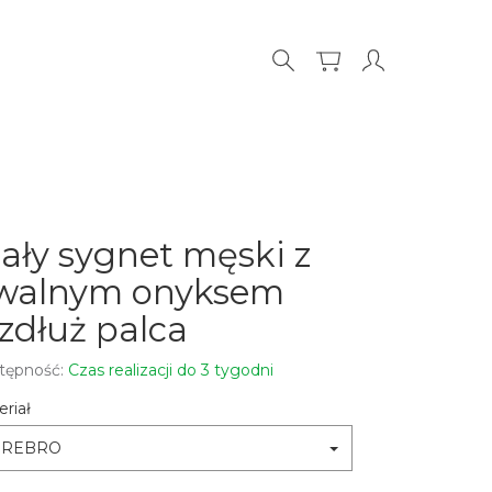
ały sygnet męski z
walnym onyksem
zdłuż palca
tępność:
Czas realizacji do 3 tygodni
riał
SREBRO