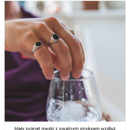
Mały sygnet męski z owalnym onyksem wzdłuż