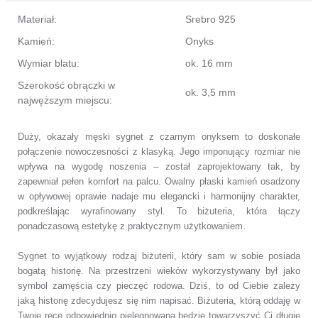
Materiał:
Srebro 925
Kamień:
Onyks
Wymiar blatu:
ok. 16 mm
Szerokość obrączki w
ok. 3,5 mm
najwęższym miejscu:
Duży, okazały męski sygnet z czarnym onyksem to doskonałe
połączenie nowoczesności z klasyką. Jego imponujący rozmiar nie
wpływa na wygodę noszenia – został zaprojektowany tak, by
zapewniał pełen komfort na palcu. Owalny płaski kamień osadzony
w opływowej oprawie nadaje mu elegancki i harmonijny charakter,
podkreślając wyrafinowany styl. To biżuteria, która łączy
ponadczasową estetykę z praktycznym użytkowaniem.
Sygnet to wyjątkowy rodzaj biżuterii, który sam w sobie posiada
bogatą historię. Na przestrzeni wieków wykorzystywany był jako
symbol zamęścia czy pieczęć rodowa. Dziś, to od Ciebie zależy
jaką historię zdecydujesz się nim napisać. Biżuteria, którą oddaję w
Twoje ręce
odpowiednio pielęgnowana
będzie towarzyszyć Ci długie