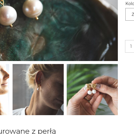
Kolo
Ż
turowane z perłą