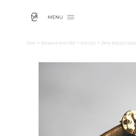
MENU
Start
Biżuteria złoto 585
Kolczyki
Złote kolczyki blas