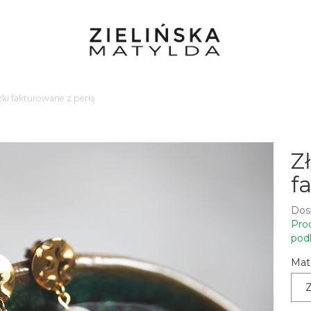
zki fakturowane z perłą
Z
f
Dos
Pro
podl
Mate
Z