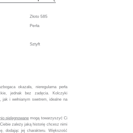
Złoto 585
Perła
Sztyft
wzbogaca okazała, nieregularna perła
kie, jednak bez zadęcia. Kolczyki
ą,
jak i wełnianym swetrem, idealne na
nio pielęgnowane
mogą towarzyszyć Ci
Ciebie zależy jaką historię chcesz nimi
ję, dodając jej charakteru.
Większość