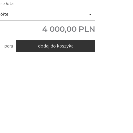
r złota
ółte
4 000,00 PLN
para
dodaj do koszyka