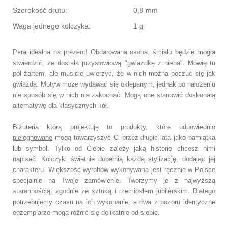
Szerokość drutu:
0,8 mm
Waga jednego kolczyka:
1 g
Para idealna na prezent! Obdarowana osoba, śmiało będzie mogła
stwierdzić, że dostała przysłowiową "gwiazdkę z nieba". Mówię tu
pół żartem, ale musicie uwierzyć, że w nich można poczuć się jak
gwiazda. Motyw może wydawać się oklepanym, jednak po nałożeniu
nie sposób się w nich nie zakochać. Mogą one stanowić doskonałą
alternatywę dla klasycznych kół.
Biżuteria którą projektuję to produkty, które
odpowiednio
pielęgnowane
mogą towarzyszyć Ci przez długie lata jako pamiątka
lub symbol.
Tylko od Ciebie zależy jaką historię chcesz nimi
napisać.
Kolczyki świetnie dopełnią każdą stylizację, dodając jej
charakteru.
Większość wyrobów wykonywana jest ręcznie w Polsce
specjalnie na Twoje zamówienie.
Tworzymy je z najwyższą
starannością, zgodnie ze sztuką i rzemiosłem jubilerskim.
Dlatego
potrzebujemy czasu na ich wykonanie,
a dwa z pozoru identyczne
egzemplarze mogą różnić się delikatnie od siebie.