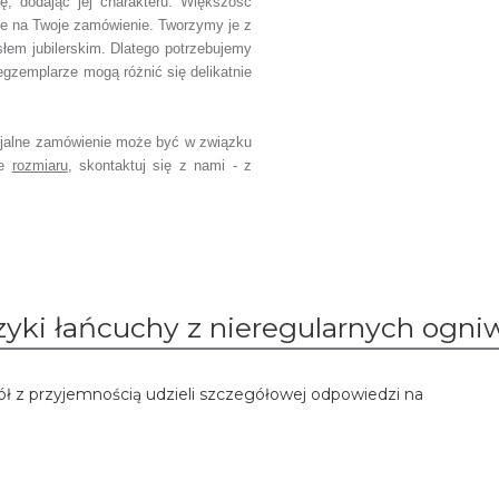
ję, dodając jej charakteru.
Większość
ie na Twoje zamówienie.
Tworzymy je z
słem jubilerskim.
Dlatego potrzebujemy
egzemplarze mogą różnić się delikatnie
jalne zamówienie
może być w związku
ce
rozmiaru
,
skontaktuj się z nami - z
zyki łańcuchy z nieregularnych ogni
ół z przyjemnością udzieli szczegółowej odpowiedzi na