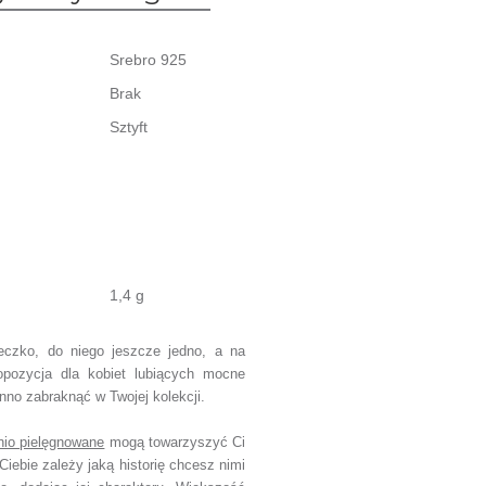
Srebro 925
Brak
Sztyft
1,4 g
eczko, do niego jeszcze jedno, a na
opozycja dla kobiet lubiących mocne
winno zabraknąć w Twojej kolekcji.
nio pielęgnowane
mogą towarzyszyć Ci
Ciebie zależy jaką historię chcesz nimi