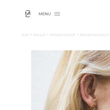
MENU
Start
Kolczyki
Kolczyki na sztyft
Kolczyki łańcuchy z