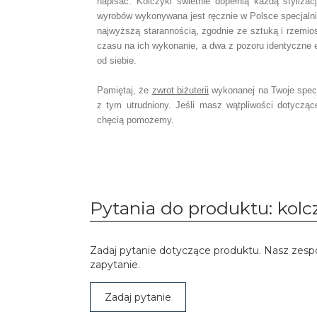
napisać.
Kolczyki świetnie dopełnią każdą stylizac
wyrobów wykonywana jest ręcznie w Polsce specjaln
najwyższą starannością, zgodnie ze sztuką i rzemio
czasu na ich wykonanie,
a dwa z pozoru identyczne 
od siebie.
Pamiętaj, że
zwrot biżuterii
wykonanej na Twoje spec
z tym utrudniony. Jeśli masz wątpliwości dotyczą
chęcią pomożemy.
Pytania do produktu: kolc
Zadaj pytanie dotyczące produktu. Nasz zesp
zapytanie.
Zadaj pytanie