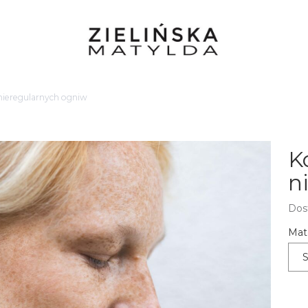
 nieregularnych ogniw
K
n
Dos
Mate
S