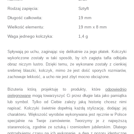
Rodzaj zapięcia:
Sztyft
Długość całkowita:
19 mm
Wielkość elementu:
19 mm x 8 mm
Waga jednego kolczyka:
1,4 g
Spływają po uchu, zaginając się delikatnie za jego płatek. Kolczyki
wykończone zostały w taki sposób, by ich zagięta tafla odbijała
obraz niczym lustro. Dzięki temu, że wykonane zostały z cienkiej
srebrnej blaszki, kolczyk, mimo że jest dość sporych rozmiarów,
zachowuje lekkość, a ucho nie jest zbyt mocno obciążone.
Biżuteria którą projektuję to produkty, które
odpowiednio
pielęgnowane
mogą towarzyszyć Ci przez długie lata jako pamiątka
lub symbol. Tylko od Ciebie zależy jaką historię chcesz nimi
napisać. Kolczyki świetnie dopełnią każdą stylizację, dodając jej
charakteru. Większość wyrobów wykonywana jest ręcznie w Polsce
specjalnie na Twoje zamówienie. Tworzymy je z najwyższą
starannością, zgodnie ze sztuką i rzemiosłem jubilerskim. Dlatego
potrzebujemy czasu na ich wykonanie, a dwa z pozoru identyczne