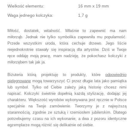
Wielkość elementu:
16 mm x 19 mm
Waga jednego kolczyka:
1,7 g
Miłość, dostatek, witalność. Właśnie to zapewnić ma nam
miłorząb.
Jednak nie tylko symbolika zapewniła mu popularność.
Przede wszystkim uroda, która cechuje drzewo.
Jego liście
niejednokrotnie stawały się inspiracją dla artystów.
Dziś w Twoje
ręce oddaję moją pracę, mam nadzieję, że pokochasz kolczyki z
miłorzębem tak jak ja.
Biżuteria którą projektuję to produkty, które
odpowiednio
pielęgnowane
mogą towarzyszyć Ci przez długie lata jako pamiątka
lub symbol.
Tylko od Ciebie zależy jaką historię chcesz nimi
napisać.
Kolczyki świetnie dopełnią każdą stylizację, dodając jej
charakteru.
Większość wyrobów wykonywana jest ręcznie w Polsce
specjalnie na Twoje zamówienie.
Tworzymy je z najwyższą
starannością, zgodnie ze sztuką i rzemiosłem jubilerskim.
Dlatego
potrzebujemy czasu na ich wykonanie,
a dwa z pozoru identyczne
egzemplarze mogą różnić się delikatnie od siebie.