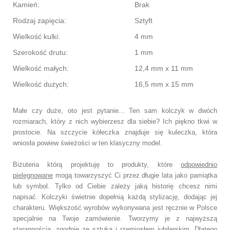
Kamień:
Brak
Rodzaj zapięcia:
Sztyft
Wielkość kulki:
4 mm
Szerokość drutu:
1 mm
Wielkość małych:
12,4 mm x 11 mm
Wielkość dużych:
16,5 mm x 15 mm
Małe czy duże, oto jest pytanie... Ten sam kolczyk w dwóch
rozmiarach, który z nich wybierzesz dla siebie? Ich piękno tkwi w
prostocie. Na szczycie kółeczka znajduje się kuleczka, która
wniosła powiew świeżości w ten klasyczny model.
Biżuteria którą projektuję to produkty, które
odpowiednio
pielęgnowane
mogą towarzyszyć Ci przez długie lata jako pamiątka
lub symbol.
Tylko od Ciebie zależy jaką historię chcesz nimi
napisać.
Kolczyki świetnie dopełnią każdą stylizację, dodając jej
charakteru.
Większość wyrobów wykonywana jest ręcznie w Polsce
specjalnie na Twoje zamówienie.
Tworzymy je z najwyższą
starannością, zgodnie ze sztuką i rzemiosłem jubilerskim.
Dlatego