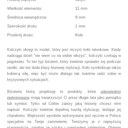
Wielkość elementu:
11 mm
Średnica wewnętrzna:
9 mm
Szerokość drutu:
1 mm
Przekrój drutu:
Koło
Kolczyki okręgi to model, który jest niczym koło ratunkowe. Kiedy
nadciąga dzień "nie wiem co na siebie włożyć", kolczyki czekają w
pogotowiu. To ten typ biżuterii, który świetnie sprawdzi się podczas
randki,
ale też doda klasy biurowej stylizacji. Koło symbolizuje także
kobiecą siłę, więc być może dlatego tak świetnie
radzi sobie w
kryzysowych sytuacjach.
Biżuteria którą projektuję to produkty, które
odpowiednio
pielęgnowane
mogą towarzyszyć Ci przez długie lata jako pamiątka
lub symbol.
Tylko od Ciebie zależy jaką historię chcesz nimi
napisać.
Kolczyki świetnie dopełnią każdą stylizację, dodając jej
charakteru.
Większość wyrobów wykonywana jest ręcznie w Polsce
specjalnie na Twoje zamówienie.
Tworzymy je z najwyższą
starannością, zgodnie ze sztuką i rzemiosłem jubilerskim.
Dlatego