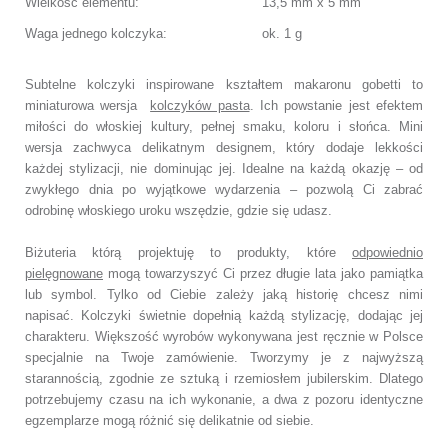
Wielkość elementu:
13,5 mm x 5 mm
Waga jednego kolczyka:
ok. 1 g
Subtelne kolczyki inspirowane kształtem makaronu gobetti to
miniaturowa wersja
kolczyków pasta
. Ich powstanie jest efektem
miłości do włoskiej kultury, pełnej smaku, koloru i słońca. Mini
wersja zachwyca delikatnym designem, który dodaje lekkości
każdej stylizacji, nie dominując jej. Idealne na każdą okazję – od
zwykłego dnia po wyjątkowe wydarzenia – pozwolą Ci zabrać
odrobinę włoskiego uroku wszędzie, gdzie się udasz.
Biżuteria którą projektuję to produkty, które
odpowiednio
pielęgnowane
mogą towarzyszyć Ci przez długie lata jako pamiątka
lub symbol. Tylko od Ciebie zależy jaką historię chcesz nimi
napisać. Kolczyki świetnie dopełnią każdą stylizację, dodając jej
charakteru. Większość wyrobów wykonywana jest ręcznie w Polsce
specjalnie na Twoje zamówienie. Tworzymy je z najwyższą
starannością, zgodnie ze sztuką i rzemiosłem jubilerskim. Dlatego
potrzebujemy czasu na ich wykonanie, a dwa z pozoru identyczne
egzemplarze mogą różnić się delikatnie od siebie.