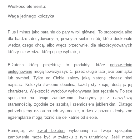
Wielkość elementu:
Waga jednego kolczyka:
Plus i minus jako para nie do pary w roli głównej. To propozycja albo
dla bardzo zdecydowanych, pewnych siebie osób, które doskonale
wiedzą czego chcą, albo wręcz przeciwnie, dla niezdecydowanych
którzy nie wiedzą, którą opcję wybrać.;)
Biżuteria którą projektuję to produkty, które
odpowiednio
pielęgnowane
mogą towarzyszyć Ci przez długie lata jako pamiątka
lub symbol.
Tylko od Ciebie zależy jaką historię chcesz nimi
napisać.
Kolczyki świetnie dopełnią każdą stylizację, dodając jej
charakteru.
Większość wyrobów wykonywana jest ręcznie w Polsce
specjalnie na Twoje zamówienie.
Tworzymy je z najwyższą
starannością, zgodnie ze sztuką i rzemiosłem jubilerskim.
Dlatego
potrzebujemy czasu na ich wykonanie,
a dwa z pozoru identyczne
egzemplarze mogą różnić się delikatnie od siebie.
Pamiętaj, że
zwrot biżuterii
wykonanej na Twoje specjalne
zamówienie
może być w związku z tym utrudniony. Jeśli masz