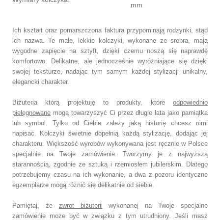
mm
Ich kształt oraz pomarszczona faktura przypominają rodzynki, stąd
ich nazwa. Te małe, lekkie kolczyki, wykonane ze srebra, mają
wygodne zapięcie na sztyft, dzięki czemu noszą się naprawdę
komfortowo. Delikatne, ale jednocześnie wyróżniające się dzięki
swojej teksturze, nadając tym samym każdej stylizacji unikalny,
elegancki charakter.
Biżuteria którą projektuję to produkty, które
odpowiednio
pielęgnowane
mogą towarzyszyć Ci przez długie lata jako pamiątka
lub symbol. Tylko od Ciebie zależy jaką historię chcesz nimi
napisać. Kolczyki świetnie dopełnią każdą stylizację, dodając jej
charakteru. Większość wyrobów wykonywana jest ręcznie w Polsce
specjalnie na Twoje zamówienie. Tworzymy je z najwyższą
starannością, zgodnie ze sztuką i rzemiosłem jubilerskim. Dlatego
potrzebujemy czasu na ich wykonanie, a dwa z pozoru identyczne
egzemplarze mogą różnić się delikatnie od siebie.
Pamiętaj, że
zwrot biżuterii
wykonanej na Twoje specjalne
zamówienie może być w związku z tym utrudniony. Jeśli masz