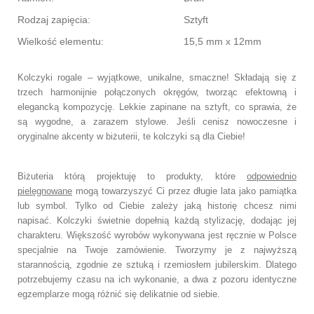
Rodzaj zapięcia:
Sztyft
Wielkość elementu:
15,5 mm x 12mm
Kolczyki rogale – wyjątkowe, unikalne, smaczne! Składają się z
trzech harmonijnie połączonych okręgów, tworząc efektowną i
elegancką kompozycję. Lekkie zapinane na sztyft, co sprawia, że
są wygodne, a zarazem stylowe. Jeśli cenisz nowoczesne i
oryginalne akcenty w biżuterii, te kolczyki są dla Ciebie!
Biżuteria którą projektuję to produkty, które
odpowiednio
pielęgnowane
mogą towarzyszyć Ci przez długie lata jako pamiątka
lub symbol. Tylko od Ciebie zależy jaką historię chcesz nimi
napisać. Kolczyki świetnie dopełnią każdą stylizację, dodając jej
charakteru. Większość wyrobów wykonywana jest ręcznie w Polsce
specjalnie na Twoje zamówienie. Tworzymy je z najwyższą
starannością, zgodnie ze sztuką i rzemiosłem jubilerskim. Dlatego
potrzebujemy czasu na ich wykonanie, a dwa z pozoru identyczne
egzemplarze mogą różnić się delikatnie od siebie.