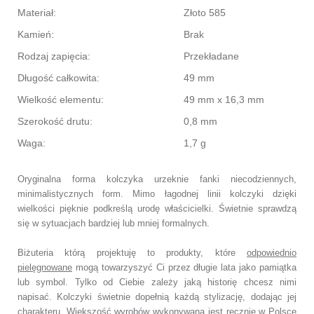
Materiał:
Złoto 585
Kamień:
Brak
Rodzaj zapięcia:
Przekładane
Długość całkowita:
49 mm
Wielkość elementu:
49 mm x 16,3 mm
Szerokość drutu:
0,8 mm
Waga:
1,7 g
Oryginalna forma kolczyka urzeknie fanki niecodziennych,
minimalistycznych form.
Mimo łagodnej linii kolczyki dzięki
wielkości pięknie podkreślą urodę właścicielki.
Świetnie sprawdzą
się w sytuacjach bardziej lub mniej formalnych.
Biżuteria którą projektuję to produkty, które
odpowiednio
pielęgnowane
mogą towarzyszyć Ci przez długie lata jako pamiątka
lub symbol.
Tylko od Ciebie zależy jaką historię chcesz nimi
napisać.
Kolczyki świetnie dopełnią każdą stylizację, dodając jej
charakteru.
Większość wyrobów wykonywana jest ręcznie w Polsce