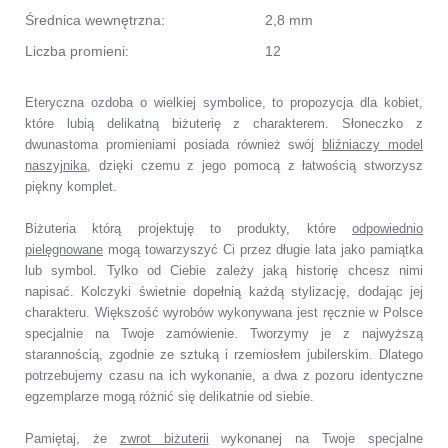
Średnica wewnętrzna:
2,8 mm
Liczba promieni:
12
Eteryczna ozdoba o wielkiej symbolice, to propozycja dla kobiet,
które lubią delikatną biżuterię z charakterem. Słoneczko z
dwunastoma promieniami posiada również swój
bliźniaczy model
naszyjnika
, dzięki czemu z jego pomocą z łatwością stworzysz
piękny komplet.
Biżuteria którą projektuję to produkty, które
odpowiednio
pielęgnowane
mogą towarzyszyć Ci przez długie lata jako pamiątka
lub symbol.
Tylko od Ciebie zależy jaką historię chcesz nimi
napisać.
Kolczyki świetnie dopełnią każdą stylizację, dodając jej
charakteru.
Większość wyrobów wykonywana jest ręcznie w Polsce
specjalnie na Twoje zamówienie.
Tworzymy je z najwyższą
starannością, zgodnie ze sztuką i rzemiosłem jubilerskim.
Dlatego
potrzebujemy czasu na ich wykonanie,
a dwa z pozoru identyczne
egzemplarze mogą różnić się delikatnie od siebie.
Pamiętaj, że
zwrot biżuterii
wykonanej na Twoje specjalne