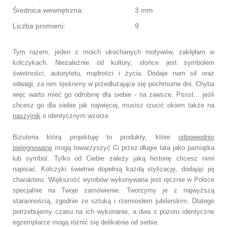
Średnica wewnętrzna:
3 mm
Liczba promieni:
9
Tym razem, jeden z moich ukochanych motywów, zaklęłam w
kolczykach. Niezależnie od kultury, słońce jest symbolem
świetności, autorytetu, mądrości i życia. Dodaje nam sił oraz
odwagi, za nim tęsknimy w przedłużające się pochmurne dni. Chyba
więc warto mieć go odrobinę dla siebie - na zawsze. Pssst... jeśli
chcesz go dla siebie jak najwięcej, musisz rzucić okiem także na
naszyjnik
o identycznym wzorze.
Biżuteria którą projektuję to produkty, które
odpowiednio
pielęgnowane
mogą towarzyszyć Ci przez długie lata jako pamiątka
lub symbol.
Tylko od Ciebie zależy jaką historię chcesz nimi
napisać.
Kolczyki świetnie dopełnią każdą stylizację, dodając jej
charakteru.
Większość wyrobów wykonywana jest ręcznie w Polsce
specjalnie na Twoje zamówienie.
Tworzymy je z najwyższą
starannością, zgodnie ze sztuką i rzemiosłem jubilerskim.
Dlatego
potrzebujemy czasu na ich wykonanie,
a dwa z pozoru identyczne
egzemplarze mogą różnić się delikatnie od siebie.