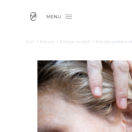
MENU
Start
Kolczyki
Kolczyki na sztyft
Kolczyki gładkie wz