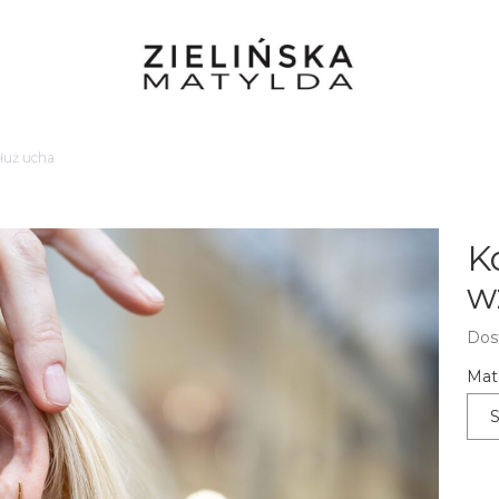
dłuż ucha
K
w
Dos
Mate
S