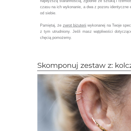
najwyższą starannością, zgodnie ze sztuką i rzemio
czasu na ich wykonanie,
a dwa z pozoru identyczne 
od siebie.
Pamiętaj, że
zwrot biżuterii
wykonanej na Twoje spec
z tym utrudniony. Jeśli masz wątpliwości dotyczą
chęcią pomożemy.
Skomponuj zestaw z: kolc