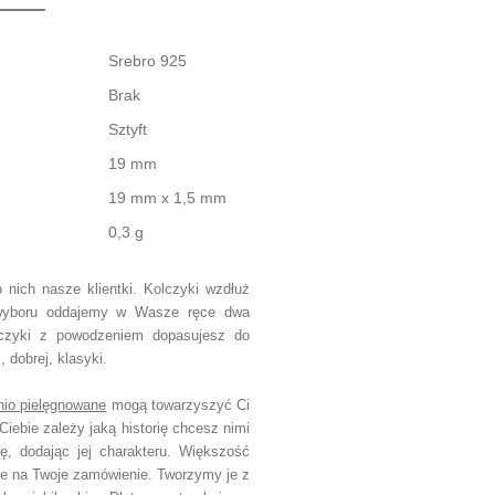
Srebro 925
Brak
Sztyft
19 mm
19 mm x 1,5 mm
0,3 g
 nich nasze klientki. Kolczyki wzdłuż
 wyboru oddajemy w Wasze ręce dwa
czyki z powodzeniem dopasujesz do
, dobrej, klasyki.
nio pielęgnowane
mogą towarzyszyć Ci
Ciebie zależy jaką historię chcesz nimi
ję, dodając jej charakteru.
Większość
ie na Twoje zamówienie.
Tworzymy je z