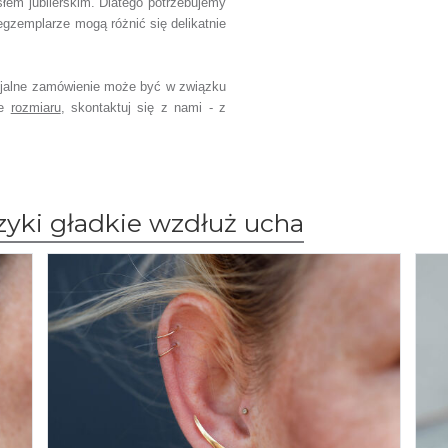
słem jubilerskim.
Dlatego potrzebujemy
egzemplarze mogą różnić się delikatnie
jalne zamówienie
może być w związku
ce
rozmiaru
,
skontaktuj się z nami - z
zyki gładkie wzdłuż ucha