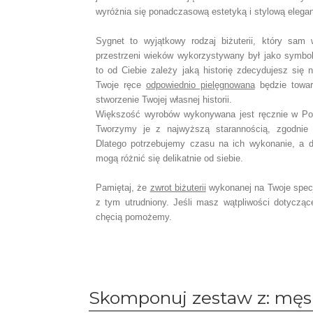
wyróżnia się ponadczasową estetyką i stylową elega
Sygnet to wyjątkowy rodzaj biżuterii, który sam 
przestrzeni wieków wykorzystywany był jako symbo
to od Ciebie zależy jaką historię zdecydujesz się n
Twoje ręce
odpowiednio pielęgnowana
będzie towar
stworzenie Twojej własnej historii.
Większość wyrobów wykonywana jest ręcznie w Pol
Tworzymy je z najwyższą starannością, zgodnie 
Dlatego potrzebujemy czasu na ich wykonanie, a 
mogą różnić się delikatnie od siebie.
Pamiętaj, że
zwrot biżuterii
wykonanej na Twoje spec
z tym utrudniony. Jeśli masz wątpliwości dotyczą
chęcią pomożemy.
Skomponuj zestaw z: męsk