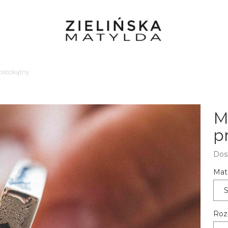
rostokątny
M
p
Dos
Mate
Roz