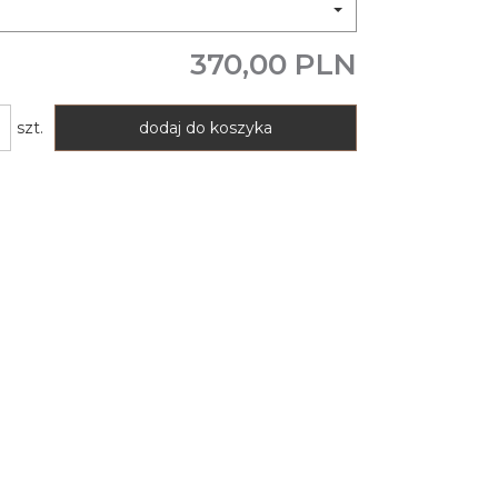
9
370,00 PLN
szt.
dodaj do koszyka