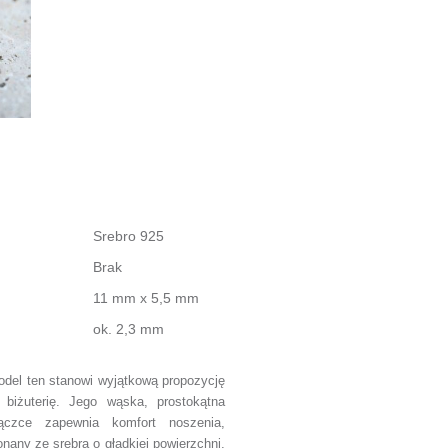
Srebro 925
Brak
11 mm x 5,5 mm
ok. 2,3 mm
model
ten
stanowi wyjątkową propozycję
 biżuterię. Jego wąska, prostokątna
ączce zapewnia komfort noszenia,
nany ze srebra o gładkiej powierzchni,