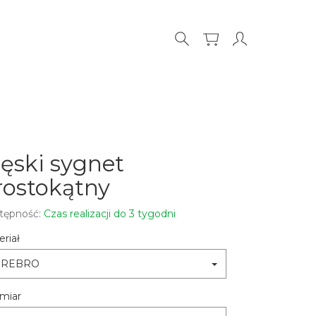
ęski sygnet
rostokątny
tępność:
Czas realizacji do 3 tygodni
riał
SREBRO
miar