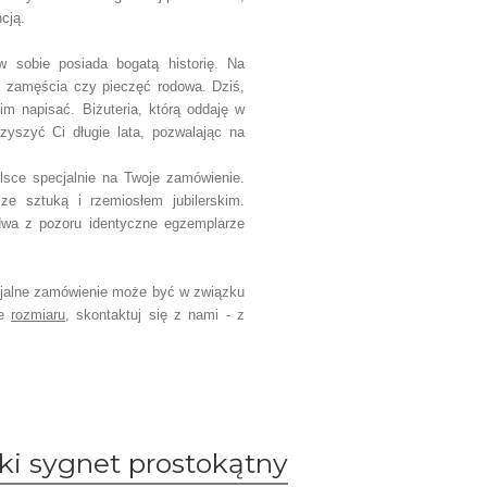
ncją.
w sobie posiada bogatą historię. Na
l zamęścia czy pieczęć rodowa. Dziś,
im napisać. Biżuteria, którą oddaję w
zyszyć Ci długie lata, pozwalając na
sce specjalnie na Twoje zamówienie.
ze sztuką i rzemiosłem jubilerskim.
dwa z pozoru identyczne egzemplarze
jalne zamówienie może być w związku
ce
rozmiaru
, skontaktuj się z nami - z
i sygnet prostokątny