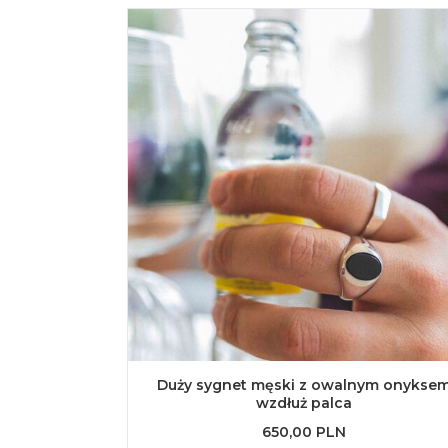
Duży sygnet męski z owalnym onykse
wzdłuż palca
650,00 PLN