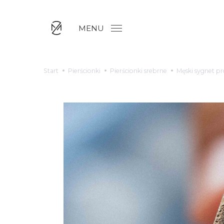
MENU
Start
Pierścionki
Pierścionki srebrne
Męski sygnet p