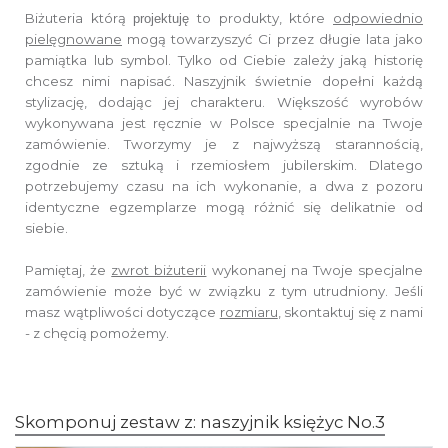
Biżuteria którą
to produkty, które
odpowiednio
projektuję
pielęgnowane
mogą towarzyszyć Ci przez długie lata jako
pamiątka lub symbol.
Tylko od Ciebie zależy jaką historię
chcesz nimi napisać.
Naszyjnik świetnie dopełni każdą
stylizację, dodając jej charakteru.
Większość wyrobów
wykonywana jest ręcznie w Polsce specjalnie na Twoje
zamówienie.
Tworzymy je z najwyższą starannością,
zgodnie ze sztuką i rzemiosłem jubilerskim.
Dlatego
potrzebujemy czasu na ich wykonanie,
a dwa z pozoru
identyczne egzemplarze mogą różnić się delikatnie od
siebie.
Pamiętaj, że
zwrot biżuterii
wykonanej na Twoje specjalne
zamówienie
może być w związku z tym utrudniony. Jeśli
masz wątpliwości dotyczące
rozmiaru
,
skontaktuj się z nami
- z chęcią pomożemy.
Skomponuj zestaw z: naszyjnik księżyc No.3