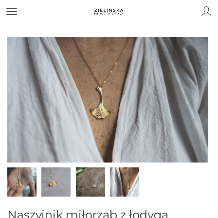
Naszyjnik miłorząb z łodygą