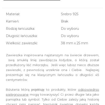
Materiał:
Srebro 925
Kamień:
Brak
Rodzaj łańcuszka:
Do wyboru
Długość łańcuszka:
Do wyboru
Wielkość zawieszki:
38 mm x 25 mm
Zawieszka inspirowana najstarszym na świecie drzewem,
swą smukłą linię zawdzięcza łodydze, o którą został
przedłużony liść miłorzębu. Jeśli więc lubisz nieco dłuższe
zawieszki, z pewnością urzeknie ona i Ciebie. Najlepiej
prezentuje się na klasycznym łańcuszku o długości 45
centymetrów.
Biżuteria którą
to produkty, które
odpowiednio
projektuję
pielęgnowane
mogą towarzyszyć Ci przez długie lata jako
pamiątka lub symbol.
Tylko od Ciebie zależy jaką historię
chcesz nimi napisać.
Naszyjnik świetnie dopełni każdą