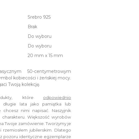
Srebro 925
Brak
Do wyboru
Do wyboru
20 mm x 15 mm
asycznym 50-centymetrowym
mbol kobiecości i żeńskiej mocy.
ci Twoją kolekcję.
ukty, które
odpowiednio
 długie lata jako pamiątka lub
ię chcesz nimi napisać.
Naszyjnik
j charakteru.
Większość wyrobów
 na Twoje zamówienie.
Tworzymy je
i rzemiosłem jubilerskim.
Dlatego
z pozoru identyczne egzemplarze