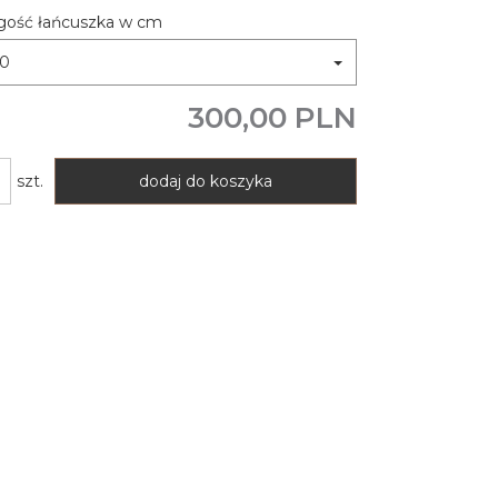
gość łańcuszka w cm
50
300,00 PLN
szt.
dodaj do koszyka