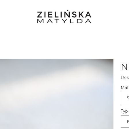
N
Dos
Mate
S
Typ
K