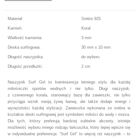
Materiał:
Srebro 925
Kamień:
Koral
Wielkość kamienia:
3 mm
Deska surfingowa:
30 mm x 10 mm
Długość naszyjnika:
do wyboru
Długość przedłużki:
2 cm
Naszyjnik Surf Girl
to kwintesencja letniego stylu dla każdej
miłośniczki sportów wodnych
i nie tylko.
Długi
naszyjnik,
z czerwonego korala
, stanowiący bazę dla zawieszki,
nie tylko
przyciąga wzrok swoją żywą barwą
,
ale także dodaje energii i
wyrazistości każdej stylizacji.
Z
awieszk
a wykonana ze srebra
w
kształcie deski surfingowej
jest symbolem miłości
do
wody
i
morza
.
Dla tych, którzy preferują bardziej subtelne akcenty, istnieje
możliwość wyboru innego rodzaju łańcuszka, który lepiej wpisze się
w indywidualne preferencje. “Surf Girl” to więcej niż naszyjnik – to