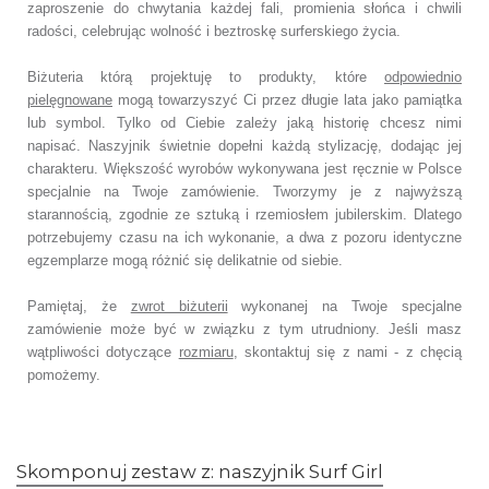
zaproszenie do chwytania każdej fali, promienia słońca i chwili
radości, celebrując wolność i beztroskę
surferskieg
o
życia.
Biżuteria którą projektuję to produkty, które
odpowiednio
pielęgnowane
mogą towarzyszyć Ci przez długie lata jako pamiątka
lub symbol. Tylko od Ciebie zależy jaką historię chcesz nimi
napisać. Naszyjnik świetnie dopełni każdą stylizację, dodając jej
charakteru. Większość wyrobów wykonywana jest ręcznie w Polsce
specjalnie na Twoje zamówienie. Tworzymy je z najwyższą
starannością, zgodnie ze sztuką i rzemiosłem jubilerskim. Dlatego
potrzebujemy czasu na ich wykonanie, a dwa z pozoru identyczne
egzemplarze mogą różnić się delikatnie od siebie.
Pamiętaj, że
zwrot biżuterii
wykonanej na Twoje specjalne
zamówienie może być w związku z tym utrudniony. Jeśli masz
wątpliwości dotyczące
rozmiaru
, skontaktuj się z nami - z chęcią
pomożemy.
Skomponuj zestaw z: naszyjnik Surf Girl