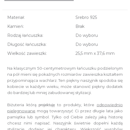
Materiał:
Srebro 925
Kamień:
Brak
Rodzaj łańcuszka:
Do wyboru
Długość łańcuszka:
Do wyboru
Wielkość zawieszki:
25,5 mm x 37,6 mm
Na klasycznym 50-centymetrowym łańcuszku podzielonym
na pół
mieni się pokaźnych rozmiarów zawieszka kształtem
przypominająca wachlarz.
Ten piękny naszyjnik spodoba się
kobiecie w każdym wieku,
może stanowić piękny dodatek
do bardziej lub mniej zabudowanej stylizacji.
Biżuteria którą
to produkty, które
odpowiednio
projektuję
pielęgnowane
mogą towarzyszyć Ci przez długie lata jako
pamiątka lub symbol.
Tylko od Ciebie zależy jaką historię
chcesz nimi napisać.
Naszyjnik świetnie dopełni każdą
stylizację, dodając jej charakteru.
Większość wyrobów