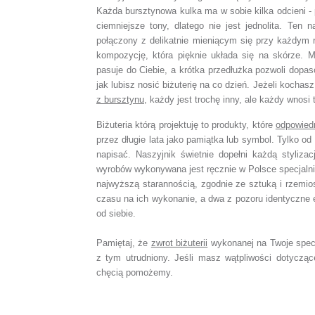
Każda bursztynowa kulka ma w sobie kilka odcieni -
ciemniejsze tony, dlatego nie jest jednolita. Ten 
połączony z delikatnie mieniącym się przy każdym 
kompozycję, która pięknie układa się na skórze. M
pasuje do Ciebie, a krótka przedłużka pozwoli dopaso
jak lubisz nosić biżuterię na co dzień. Jeżeli kochas
z bursztynu
, każdy jest trochę inny, ale każdy wnosi
Biżuteria którą projektuję to produkty, które
odpowied
przez długie lata jako pamiątka lub symbol. Tylko od 
napisać. Naszyjnik świetnie dopełni każdą stylizac
wyrobów wykonywana jest ręcznie w Polsce specjaln
najwyższą starannością, zgodnie ze sztuką i rzemio
czasu na ich wykonanie, a dwa z pozoru identyczne 
od siebie.
Pamiętaj, że
zwrot biżuterii
wykonanej na Twoje spec
z tym utrudniony. Jeśli masz wątpliwości dotyczą
chęcią pomożemy.