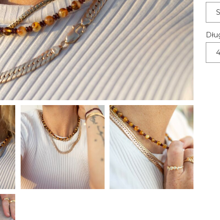
S
Dłu