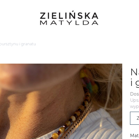
 bursztynu i granatu
N
i
Dos
Ups.
wypr
Z
Mate