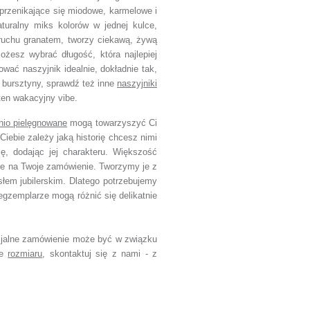
 przenikające się miodowe, karmelowe i
naturalny miks kolorów w jednej kulce,
ruchu granatem, tworzy ciekawą, żywą
ożesz wybrać długość, która najlepiej
wać naszyjnik idealnie, dokładnie tak,
z bursztyny, sprawdź też inne
naszyjniki
 ten wakacyjny vibe.
nio pielęgnowane
mogą towarzyszyć Ci
Ciebie zależy jaką historię chcesz nimi
ję, dodając jej charakteru. Większość
ie na Twoje zamówienie. Tworzymy je z
słem jubilerskim. Dlatego potrzebujemy
egzemplarze mogą różnić się delikatnie
jalne zamówienie może być w związku
ce
rozmiaru
, skontaktuj się z nami - z