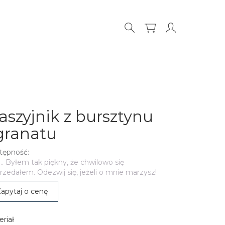
aszyjnik z bursztynu
 granatu
tępność:
.. Byłem tak piękny, że chwilowo się
zedałem. Odezwij się, jeżeli o mnie marzysz!
apytaj o cenę
riał