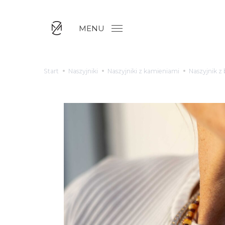
MENU
Start
Naszyjniki
Naszyjniki z kamieniami
Naszyjnik z