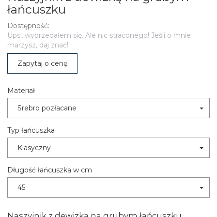
łańcuszku
Dostępność:
Ups...wyprzedałem się. Ale nic straconego! Jeśli o mnie
marzysz, daj znać!
Zapytaj o cenę
Materiał
Srebro pozłacane
Typ łańcuszka
Klasyczny
Długość łańcuszka w cm
45
Naszyjnik z dewizką na grubym łańcuszku