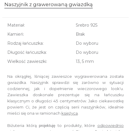
Naszyjnik z grawerowaną gwiazdką
Materiał:
Srebro 925
Kamień:
Brak
Rodzaj łańcuszka:
Do wyboru
Długość łańcuszka:
Do wyboru
Wielkość zawieszki:
13, 5 mm
Na okrągłej, lśniącej zawieszce wygrawerowana została
gwiazdka. Naszyjnik sprawdzi się zarówno w sytuacji
codziennej, jak i dopełnienie wieczorowego look'u.
Zawieszka doskonale prezentuje się na łańcuszku
klasycznym o długości 45 centymetrów. Jako ciekawostkę
powiem Ci, że jest on częścią serii naszyjników, idealnie
mieści się ona w ramionach
księżyca
.
Biżuteria którą
to produkty, które
odpowiednio
projektuję