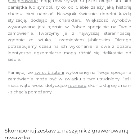
pielęgnowane
mogą towarzyszyć Ci przez długie lata jako
pamiątka lub symbol.
Tylko od Ciebie zależy jaką historię
chcesz nimi napisać.
Naszyjnik świetnie dopełni każdą
stylizację, dodając jej charakteru.
Większość wyrobów
wykonywana jest ręcznie w Polsce specjalnie na Twoje
zamówienie.
Tworzymy je z najwyższą starannością,
zgodnie ze sztuką i rzemiosłem jubilerskim.
Dlatego
potrzebujemy czasu na ich wykonanie,
a dwa z pozoru
identyczne egzemplarze mogą różnić się delikatnie od
siebie.
Pamiętaj, że
zwrot biżuterii
wykonanej na Twoje specjalne
zamówienie
może być w związku z tym utrudniony. Jeśli
masz wątpliwości dotyczące
rozmiaru
,
skontaktuj się z nami
- z chęcią pomożemy.
Skomponuj zestaw z: naszyjnik z grawerowaną
gwiazdką