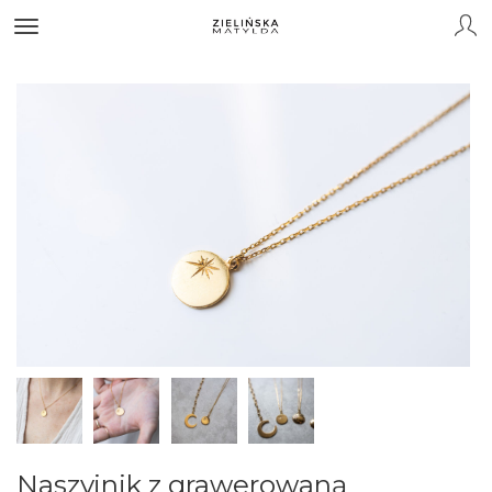
Naszyjnik z grawerowaną